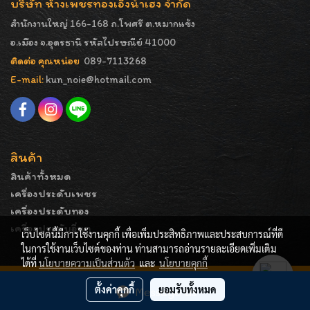
บริษัท ห้างเพชรทองเอ็งน่ำเฮง จำกัด
สำนักงานใหญ่ 166-168 ถ.โพศรี ต.หมากแข้ง
อ.เมือง จ.อุดรธานี รหัสไปรษณีย์ 41000
ติดต่อ คุณหน่อย
089-7113268
E-mail:
kun_noie@hotmail.com
สินค้า
สินค้าทั้งหมด
เครื่องประดับเพชร
เครื่องประดับทอง
เครื่องประดับอื่นๆ
เว็บไซต์นี้มีการใช้งานคุกกี้ เพื่อเพิ่มประสิทธิภาพและประสบการณ์ที่ดี
ในการใช้งานเว็บไซต์ของท่าน ท่านสามารถอ่านรายละเอียดเพิ่มเติม
ได้ที่
นโยบายความเป็นส่วนตัว
และ
นโยบายคุกกี้
COPYRIGHT - ENGNAMHENG | รูปภาพมีลิขสิทธิ์ ห้ามมิให้
ตั้งค่าคุกกี้
ยอมรับทั้งหมด
Message Us
ทำการคัดลอกหรือนำไปเผยแพร่ก่อนได้รับอนุญาต