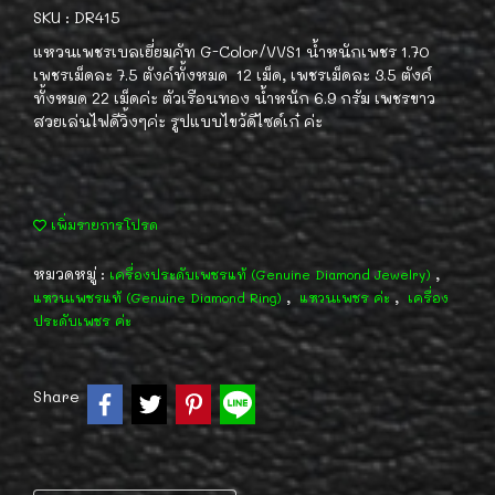
SKU : DR415
แหวนเพชรเบลเยี่ยมคัท G-Color/VVS1 น้ำหนักเพชร 1.70
เพชรเม็ดละ 7.5 ตังค์ทั้งหมด 12 เม็ด, เพชรเม็ดละ 3.5 ตังค์
ทั้งหมด 22 เม็ดค่ะ ตัวเรือนทอง น้ำหนัก 6.9 กรัม เพชรขาว
สวยเล่นไฟดีวิ้งๆค่ะ รูปแบบไขว้ดีไซด์เก๋ ค่ะ
เพิ่มรายการโปรด
หมวดหมู่ :
,
เครื่องประดับเพชรแท้ (Genuine Diamond Jewelry)
,
,
แหวนเพชรแท้ (Genuine Diamond Ring)
แหวนเพชร ค่ะ
เครื่อง
ประดับเพชร ค่ะ
Share