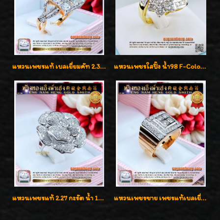
แหวนเพชรแท้ เบลเยี่ยมคัท 2.39 กะรัต น้ำ 98 F-Color/VVS ดีไซน์หน้ากว้างหรูเต็มนิ้ว
แหวนเพชรใสปิ๊ง น้ำ98 F-Color/VVS1 น้ำหนักเพชรรวม 2.56 กะรัต ใส่เต็มนิ้วเพชรเป็นน้ำเป็นเนื้อสวยมากๆค่ะ
แหวนเพชรแท้ 2.27 กะรัต น้ำ 100% เบลเยี่ยมคัท ลวดลายดอกกุหลาบหรู
แหวนเพชรชาย เพชรแท้เบลเยี่ยมคัท น้ำ100% D-Color/VVS 2.46 กะรัต