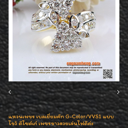
แหวนเพชร เบลเยี่ยมคัท G-Color/VVS1 แบบ
ไขว้ ดีไซด์เก๋ เพชรขาวสวยเล่นไฟดีค่ะ