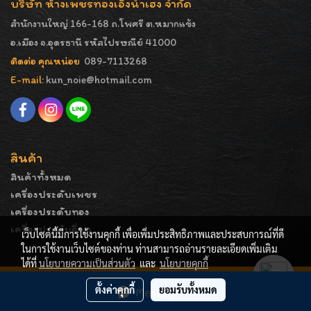
บริษัท ห้างเพชรทองเอ็งน่ำเฮง จำกัด
สำนักงานใหญ่ 166-168 ถ.โพศรี ต.หมากแข้ง
อ.เมือง จ.อุดรธานี รหัสไปรษณีย์ 41000
ติดต่อ คุณหน่อย
089-7113268
E-mail:
kun_noie@hotmail.com
สินค้า
สินค้าทั้งหมด
เครื่องประดับเพชร
เครื่องประดับทอง
เครื่องประดับอื่นๆ
เว็บไซต์นี้มีการใช้งานคุกกี้ เพื่อเพิ่มประสิทธิภาพและประสบการณ์ที่ดี
ในการใช้งานเว็บไซต์ของท่าน ท่านสามารถอ่านรายละเอียดเพิ่มเติม
ได้ที่
นโยบายความเป็นส่วนตัว
และ
นโยบายคุกกี้
COPYRIGHT - ENGNAMHENG | รูปภาพมีลิขสิทธิ์ ห้ามมิให้
ตั้งค่าคุกกี้
ยอมรับทั้งหมด
Message Us
ทำการคัดลอกหรือนำไปเผยแพร่ก่อนได้รับอนุญาต