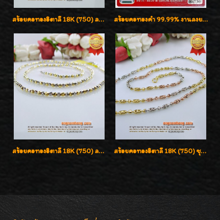
สร้อยคอทองอิตาลี 18K (750) ลายยินตันแกะมูนคัดสวย ลายนี้เงามากๆค่ะ ใส่ทนแข็งแรง
สร้อยคอทองคำ 99.99% งานลงยาสุโขทัยแท้ งานช่างทองโบราณ หรูหรา น่าสะสมค่ะ
สร้อยคอทองอิตาลี 18K (750) ลายสวยตัดเหลี่ยมคมชัด ใส่สวยน่ารักค่ะ
สร้อยคอทองอิตาลี 18K (750) ชุบ 3 สี แกะลายสวยรุ่นใหม่ ลายละเอียดเงาวิบวับค่ะ