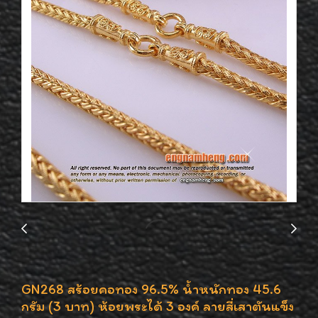
GN268 สร้อยคอทอง 96.5% น้ำหนักทอง 45.6
กรัม (3 บาท) ห้อยพระได้ 3 องค์ ลายสี่เสาตันแข็ง