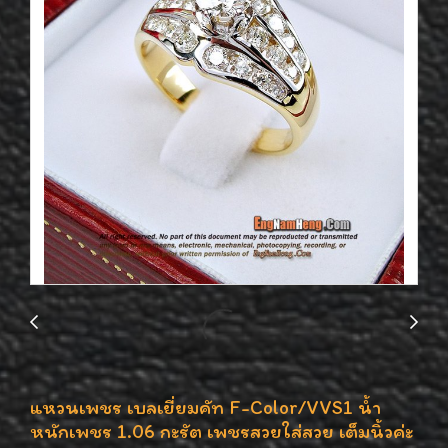
แหวนเพชร เบลเยี่ยมคัท F-Color/VVS1 น้ำ
หนักเพชร 1.06 กะรัต เพชรสวยใส่สวย เต็มนิ้วค่ะ