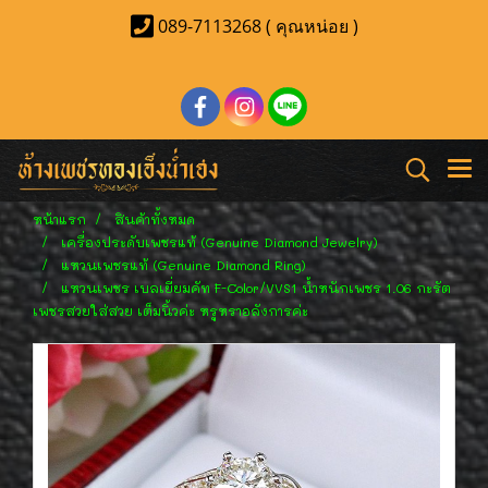
089-7113268 ( คุณหน่อย )
หน้าแรก
สินค้าทั้งหมด
เครื่องประดับเพชรแท้ (Genuine Diamond Jewelry)
แหวนเพชรแท้ (Genuine Diamond Ring)
แหวนเพชร เบลเยี่ยมคัท F-Color/VVS1 น้ำหนักเพชร 1.06 กะรัต
เพชรสวยใส่สวย เต็มนิ้วค่ะ หรูหราอลังการค่ะ