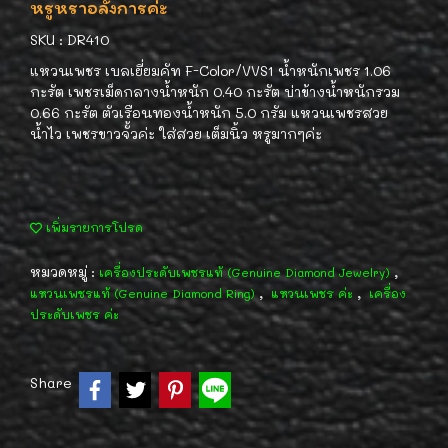
หรูหราอลังการค่ะ
SKU : DR410
แหวนเพชร เบลเยี่ยมคัท F-Color/VVS1 น้ำหนักเพชร 1.06
กะรัต เพชรเม็ดกลางน้ำหนัก 0.40 กะรัต บ่าข้างน้ำหนักรวม
0.66 กะรัต ตัวเรือนทองน้ำหนัก 5.0 กรัม แหวนเพชรสวย
น้ำไว เพชรขาวจั้วค่ะ ใส่สวย เต็มนิ้ว หรูมากๆค่ะ
เพิ่มรายการโปรด
หมวดหมู่ :
,
เครื่องประดับเพชรแท้ (Genuine Diamond Jewelry)
,
,
แหวนเพชรแท้ (Genuine Diamond Ring)
แหวนเพชร ค่ะ
เครื่อง
ประดับเพชร ค่ะ
Share