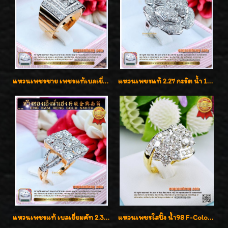
แหวนเพชรชาย เพชรแท้เบลเยี่ยมคัท น้ำ100% D-Color/VVS 2.46 กะรัต
แหวนเพชรแท้ 2.27 กะรัต น้ำ 100% เบลเยี่ยมคัท ลวดลายดอกกุหลาบหรู
แหวนเพชรแท้ เบลเยี่ยมคัท 2.39 กะรัต น้ำ 98 F-Color/VVS ดีไซน์หน้ากว้างหรูเต็มนิ้ว
แหวนเพชรใสปิ๊ง น้ำ98 F-Color/VVS1 น้ำหนักเพชรรวม 2.56 กะรัต ใส่เต็มนิ้วเพชรเป็นน้ำเป็นเนื้อสวยมากๆค่ะ