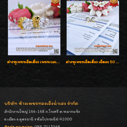
ต่างหูเพชรเม็ดเดี่ยว เพชรเบลเยี่ยมคัท น้ำ 96 H-Color/IF & VVS2/3EX น้ำหนักเพชรรวม 1.83 กะรัต พร้อมใบเซอร์ LAB GIA & HRD เพชรสวยปิ๊ง ราคาขายส่งค่ะ
ต่างหูเพชรเม็ดเดี่ยว เม็ดละ 50 สตางค์ คู่ละ 1 กะรัต เพชรเบลเยี่ยมคัท น้ำ 98 F-Color/ VVS2 / 3EX พร้อมใบเซอร์สถาบัน GIA มาตรฐานสากลค่ะ
บริษัท ห้างเพชรทองเอ็งน่ำเฮง จำกัด
สำนักงานใหญ่ 166-168 ถ.โพศรี ต.หมากแข้ง
อ.เมือง จ.อุดรธานี รหัสไปรษณีย์ 41000
ติดต่อ คุณหน่อย
089-7113268