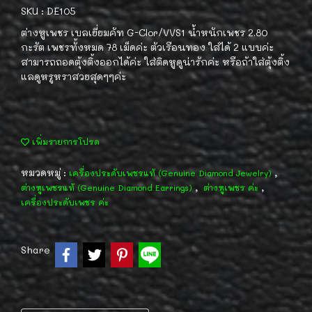
SKU : DE105
ต่างหูเพชร เบลเยี่ยมคัท G-Clor/VVS1 น้ำหนักเพชร 2.80
กะรัต เพชรทั้งหมด 78 เม็ดค่ะ ตัวเรือนทอง ใส่ได้ 2 แบบค่ะ
สามารถถอดตุ้งติ้งออกได้ค่ะ ใส่ติดหูดูน่ารักค่ะ หรือถ้าใส่ตุ้งติ้ง
แลดูหรูหราสวยสุดๆๆค่ะ
เพิ่มรายการโปรด
หมวดหมู่ :
,
เครื่องประดับเพชรแท้ (Genuine Diamond Jewelry)
,
,
ต่างหูเพชรแท้ (Genuine Diamond Earrings)
ต่างหูเพชร ค่ะ
เครื่องประดับเพชร ค่ะ
Share