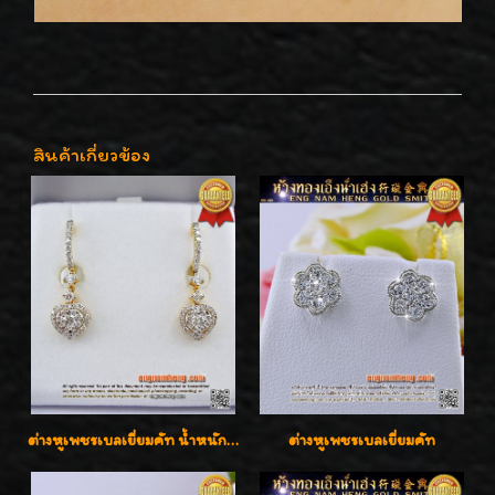
สินค้าเกี่ยวข้อง
ต่างหูเพชรเบลเยี่ยมคัท น้ำหนักเพชร 0.99 กะรัต ต่างหูห้อยตุ้งติ้งหัวใจสวยน่ารักใส่ได้ทุกวันค่ะ
ต่างหูเพชรเบลเยี่ยมคัท