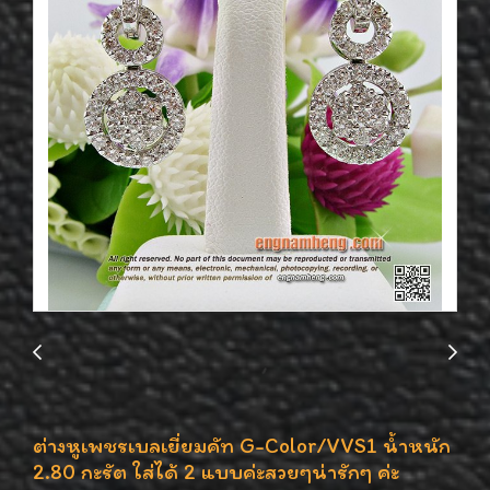
ต่างหูเพชรเบลเยี่ยมคัท G-Color/VVS1 น้ำหนัก
2.80 กะรัต ใส่ได้ 2 แบบค่ะสวยๆน่ารักๆ ค่ะ