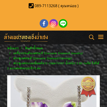
089-7113268 ( คุณหน่อย )
หน้าแรก
สินค้าทั้งหมด
เครื่องประดับเพชรแท้ (Genuine Diamond Jewelry)
ต่างหูเพชรแท้ (Genuine Diamond Earrings)
ต่างหูเพชรเบลเยี่ยมคัท G-Color/VVS1 น้ำหนัก 2.80 กะรัต ใส่ได้
2 แบบค่ะสวยๆน่ารักๆ ค่ะ