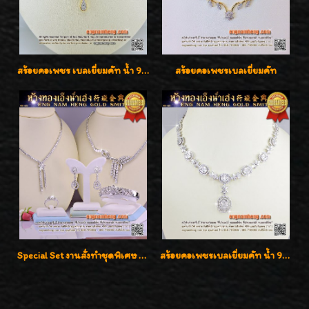
สร้อยคอเพชร เบลเยี่ยมคัท น้ำ 98% F-Color/VVS รูปแบบหวานใส่สวยดูดีน่ารักสุดๆค่ะ
สร้อยคอเพชรเบลเยี่ยมคัท
Special Set งานสั่งทำชุดพิเศษ เพชรคัดทุกชิ้น สวยหรูหรา ราคามิตรภาพค่ะ
สร้อยคอเพชรเบลเยี่ยมคัท น้ำ 99% E-Color / VVS น้ำหนักเพชรรวม 16.05 กะรัต