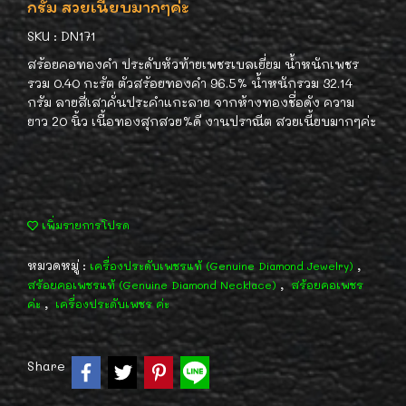
กรัม สวยเนี้ยบมากๆค่ะ
SKU : DN171
สร้อยคอทองคำ ประดับหัวท้ายเพชรเบลเยี่ยม น้ำหนักเพชร
รวม 0.40 กะรัต ตัวสร้อยทองคำ 96.5% น้ำหนักรวม 32.14
กรัม ลายสี่เสาคั่นประคำแกะลาย จากห้างทองชื่อดัง ความ
ยาว 20 นิ้ว เนื้อทองสุกสวย%ดี งานปราณีต สวยเนี้ยบมากๆค่ะ
เพิ่มรายการโปรด
หมวดหมู่ :
,
เครื่องประดับเพชรแท้ (Genuine Diamond Jewelry)
,
สร้อยคอเพชรแท้ (Genuine Diamond Necklace)
สร้อยคอเพชร
,
ค่ะ
เครื่องประดับเพชร ค่ะ
Share