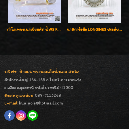
กำไลเพชรเบลเยี่ยมคัท น้ำ98 F-Color/VVS น้ำหนักเพชรรวม 3.00 กะรัต สวยไม่ซ้ำใครค่ะ
นาฬิกาข้อมือ LONGINES ประดับเพชร 5.20 กะรัต ใส่เล่น ใส่ออกงานหรูหราไฮโซค่ะ
บริษัท ห้างเพชรทองเอ็งน่ำเฮง จำกัด
สำนักงานใหญ่ 166-168 ถ.โพศรี ต.หมากแข้ง
อ.เมือง จ.อุดรธานี รหัสไปรษณีย์ 41000
ติดต่อ คุณหน่อย
089-7113268
E-mail:
kun_noie@hotmail.com