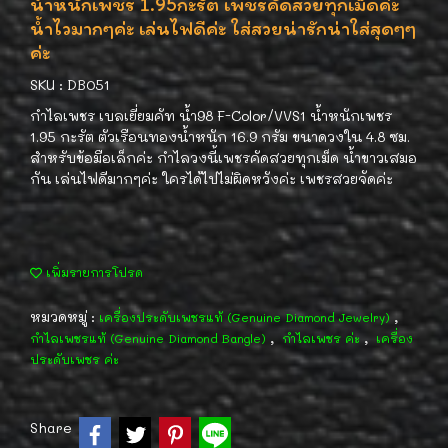
น้ำหนักเพชร 1.95กะรัต เพชรคัดสวยทุกเม็ดค่ะ
น้ำไวมากๆค่ะ เล่นไฟดีค่ะ ใส่สวยน่ารักน่าใส่สุดๆๆ
ค่ะ
SKU : DB051
กำไลเพชร เบลเยี่ยมคัท น้ำ98 F-Color/VVS1 น้ำหนักเพชร
1.95 กะรัต ตัวเรือนทองน้ำหนัก 16.9 กรัม ขนาดวงใน 4.8 ซม.
สำหรับข้อมือเล็กค่ะ กำไลวงนี้เพชรคัดสวยทุกเม็ด น้ำขาวเสมอ
กัน เล่นไฟดีมากๆค่ะ ใครได้ไปไม่ผิดหวังค่ะ เพชรสวยจัดค่ะ
เพิ่มรายการโปรด
หมวดหมู่ :
,
เครื่องประดับเพชรแท้ (Genuine Diamond Jewelry)
,
,
กำไลเพชรแท้ (Genuine Diamond Bangle)
กำไลเพชร ค่ะ
เครื่อง
ประดับเพชร ค่ะ
Share