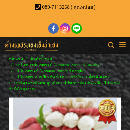
089-7113268 ( คุณหน่อย )
หน้าแรก
สินค้าทั้งหมด
เครื่องประดับเพชรแท้ (Genuine Diamond Jewelry)
กำไลเพชรแท้ (Genuine Diamond Bangle)
กำไลเพชร เบลเยี่ยมคัท น้ำ98 F-Color/VVS1 น้ำหนักเพชร
1.95กะรัต เพชรคัดสวยทุกเม็ดค่ะ น้ำไวมากๆค่ะ เล่นไฟดีค่ะ ใส่สวยน่า
รักน่าใส่สุดๆๆค่ะ