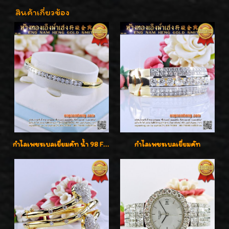
สินค้าเกี่ยวข้อง
กำไลเพชรเบลเยี่ยมคัท น้ำ 98 F-Color/VVS เพชร 22 เม็ด น้ำหนักเพชรรวม 1.97 กะรัต ตัวเรือนตัน หนาแข็งแรง เพชรสวย ขาวจั๊ว ทุกเม็ด เล่นไฟ่วิ้งสุดๆค่ะ เปิดราคาโปรโมชั่น ถูกสุดๆค่ะ
กำไลเพชรเบลเยี่ยมคัท