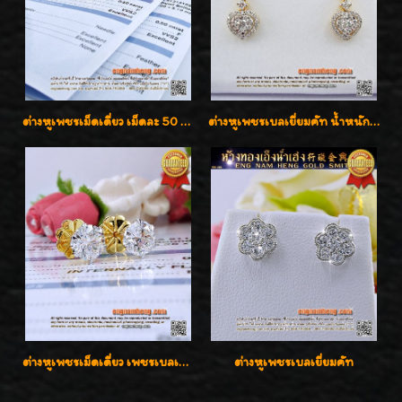
ต่างหูเพชรเม็ดเดี่ยว เม็ดละ 50 สตางค์ คู่ละ 1 กะรัต เพชรเบลเยี่ยมคัท น้ำ 98 F-Color/ VVS2 / 3EX พร้อมใบเซอร์สถาบัน GIA มาตรฐานสากลค่ะ
ต่างหูเพชรเบลเยี่ยมคัท น้ำหนักเพชร 0.99 กะรัต ต่างหูห้อยตุ้งติ้งหัวใจสวยน่ารักใส่ได้ทุกวันค่ะ
ต่างหูเพชรเม็ดเดี่ยว เพชรเบลเยี่ยมคัท น้ำ 96 H-Color/IF & VVS2/3EX น้ำหนักเพชรรวม 1.83 กะรัต พร้อมใบเซอร์ LAB GIA & HRD เพชรสวยปิ๊ง ราคาขายส่งค่ะ
ต่างหูเพชรเบลเยี่ยมคัท