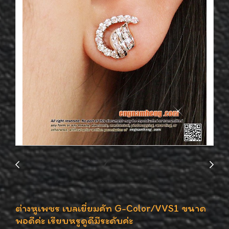
ต่างหูเพชร เบลเยี่ยมคัท G-Color/VVS1 ขนาด
พอดีค่ะ เรียบหรูดูดีมีระดับค่ะ