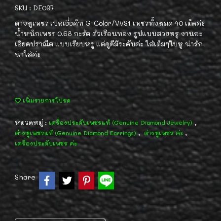
SKU : DE097
ต่างหูเพชร เบลเยี่ยคัท G-Color/VVS1 เพชรทั้งหมด 40 เม็ดค่ะ
น้ำหนักเพชร 0.68 กะรัต ตัวเรือนทอง รูปแบบสวยหรู งานละ
เอียดปราณีต แบบเรียบหรู แต่ดูดีมีระดับค่ะ ใส่เต็มๆใบหู น่ารัก
น่าใส่ค่ะ
เพิ่มรายการโปรด
หมวดหมู่ :
,
เครื่องประดับเพชรแท้ (Genuine Diamond Jewelry)
,
,
ต่างหูเพชรแท้ (Genuine Diamond Earrings)
ต่างหูเพชร ค่ะ
เครื่องประดับเพชร ค่ะ
Share