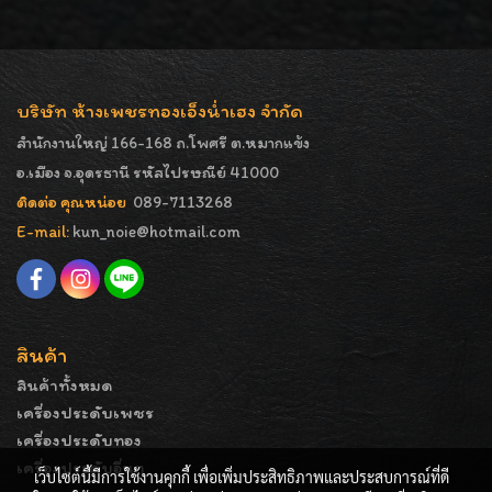
บริษัท ห้างเพชรทองเอ็งน่ำเฮง จำกัด
สำนักงานใหญ่ 166-168 ถ.โพศรี ต.หมากแข้ง
อ.เมือง จ.อุดรธานี รหัสไปรษณีย์ 41000
ติดต่อ คุณหน่อย
089-7113268
E-mail:
kun_noie@hotmail.com
สินค้า
สินค้าทั้งหมด
เครื่องประดับเพชร
เครื่องประดับทอง
เครื่องประดับอื่นๆ
เว็บไซต์นี้มีการใช้งานคุกกี้ เพื่อเพิ่มประสิทธิภาพและประสบการณ์ที่ดี