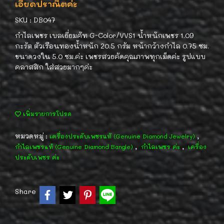
เอียดปราณีตค่ะ
SKU : DB047
กำไลเพชร เบลเยี่ยมคัท G-Color/VVS1 น้ำหนักเพชร 1.09
กะรัต ตัวเรือนทองน้ำหนัก 20.5 กรัม หน้ากว้างกำไล 0.75 ซม.
ขนาดวงใน 5.0 ซม.ค่ะ เพชรสวยคัดคุณภาพทุกเม็ดค่ะ รูปแบบ
คลาสสิก ใส่สวยมากๆค่ะ
เพิ่มรายการโปรด
หมวดหมู่ :
,
เครื่องประดับเพชรแท้ (Genuine Diamond Jewelry)
,
,
กำไลเพชรแท้ (Genuine Diamond Bangle)
กำไลเพชร ค่ะ
เครื่อง
ประดับเพชร ค่ะ
Share