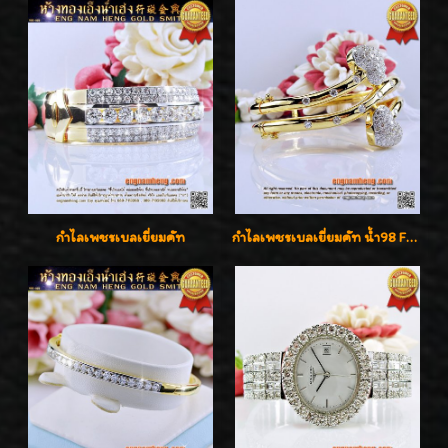
กำไลเพชรเบลเยี่ยมคัท
กำไลเพชรเบลเยี่ยมคัท น้ำ98 F-Color/VVS น้ำหนักเพชรรวม 3.00 กะรัต สวยไม่ซ้ำใครค่ะ