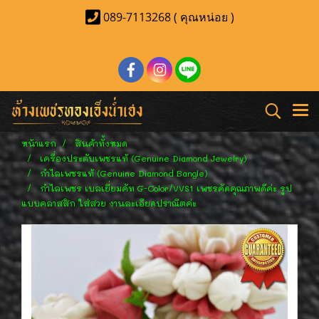
089-7113268 ( คุณหน่อย )
หน้าแรก
สินค้าทั้งหมด
เครื่องประดับเพชรแท้ (Genuine Diamond Jewelry)
กำไลเพชรแท้ (Genuine Diamond Bangle)
กำไลเพชร เบลเยี่ยมคัท G-Color/VVS1 เพชรคัดคุณภาพดีค่ะ รูป
แบบคลาสสิก ใส่สวย งานละเอียดปราณีตค่ะ