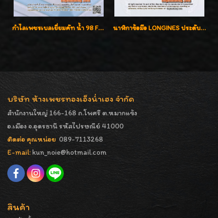
กำไลเพชรเบลเยี่ยมคัท น้ำ 98 F-Color/VVS เพชร 22 เม็ด น้ำหนักเพชรรวม 1.97 กะรัต ตัวเรือนตัน หนาแข็งแรง เพชรสวย ขาวจั๊ว ทุกเม็ด เล่นไฟ่วิ้งสุดๆค่ะ เปิดราคาโปรโมชั่น ถูกสุดๆค่ะ
นาฬิกาข้อมือ LONGINES ประดับเพชร 5.20 กะรัต ใส่เล่น ใส่ออกงานหรูหราไฮโซค่ะ
บริษัท ห้างเพชรทองเอ็งน่ำเฮง จำกัด
สำนักงานใหญ่ 166-168 ถ.โพศรี ต.หมากแข้ง
อ.เมือง จ.อุดรธานี รหัสไปรษณีย์ 41000
ติดต่อ คุณหน่อย
089-7113268
E-mail:
kun_noie@hotmail.com
สินค้า