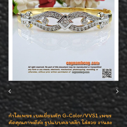
กำไลเพชร เบลเยี่ยมคัท G-Color/VVS1 เพชร
คัดคุณภาพดีค่ะ รูปแบบคลาสสิก ใส่สวย งานละ