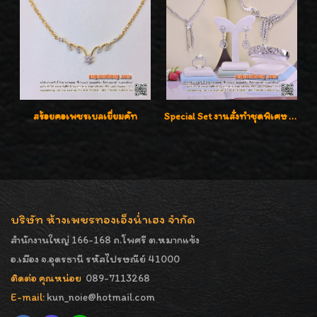
สร้อยคอเพชรเบลเยี่ยมคัท
Special Set งานสั่งทำชุดพิเศษ เพชรคัดทุกชิ้น สวยหรูหรา ราคามิตรภาพค่ะ
บริษัท ห้างเพชรทองเอ็งน่ำเฮง จำกัด
สำนักงานใหญ่ 166-168 ถ.โพศรี ต.หมากแข้ง
อ.เมือง จ.อุดรธานี รหัสไปรษณีย์ 41000
ติดต่อ คุณหน่อย
089-7113268
E-mail:
kun_noie@hotmail.com