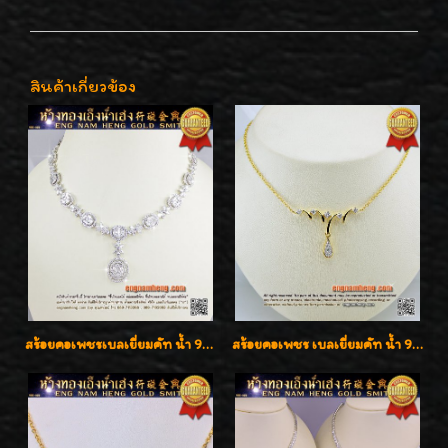
สินค้าเกี่ยวข้อง
สร้อยคอเพชรเบลเยี่ยมคัท น้ำ 99% E-Color / VVS น้ำหนักเพชรรวม 16.05 กะรัต
สร้อยคอเพชร เบลเยี่ยมคัท น้ำ 98% F-Color/VVS รูปแบบหวานใส่สวยดูดีน่ารักสุดๆค่ะ