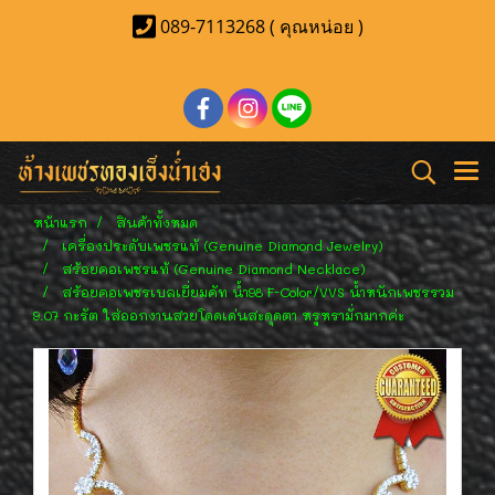
089-7113268 ( คุณหน่อย )
หน้าแรก
สินค้าทั้งหมด
เครื่องประดับเพชรแท้ (Genuine Diamond Jewelry)
สร้อยคอเพชรแท้ (Genuine Diamond Necklace)
สร้อยคอเพชรเบลเยี่ยมคัท น้ำ98 F-Color/VVS น้ำหนักเพชรรวม
9.07 กะรัต ใส่ออกงานสวยโดดเด่นสะดุดตา หรูหรามั่กมากค่ะ