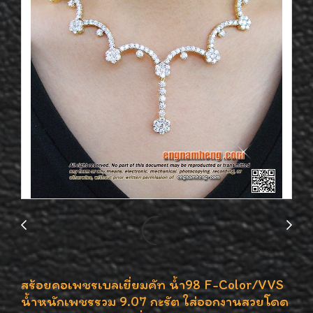
สร้อยคอเพชรเบลเยี่ยมคัท น้ำ98 F-Color/VVS
น้ำหนักเพชรรวม 9.07 กะรัต ใส่ออกงานสวยโดด