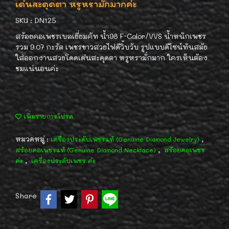
เด่นสะดุดตา หรูหรามั่กมากค่ะ
SKU : DN125
สร้อยคอเพชรเบลเยี่ยมคัท น้ำ98 F-Color/VVS น้ำหนักเพชร
รวม 9.07 กะรัต เพชรขาวสวยไฟดีวิ้บวับ รูปแบบดีไซน์ทันสมัย
ใส่ออกงานสวยโดดเด่นสะดุดตา หรูหรามั่กมาก ใครเห็นต้อง
ชมแน่นอนค่ะ
เพิ่มรายการโปรด
หมวดหมู่ :
,
เครื่องประดับเพชรแท้ (Genuine Diamond Jewelry)
,
สร้อยคอเพชรแท้ (Genuine Diamond Necklace)
สร้อยคอเพชร
,
ค่ะ
เครื่องประดับเพชร ค่ะ
Share