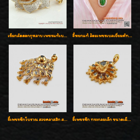
เข็มกลัดดอกกุหลาบ เพชรแท้เบลเยี่ยมคัต งานปราณีตค่ะ
จี้หยกแท้ ล้อมเพชรเบลเยี่ยมคัท ราคาพิเศษไม่แพงค่ะ
จี้เพชรซีกโบราณ สวยคลาสสิก สภาพสมบูรณ์สุดๆค่ะ
จี้เพชรซีก ทรงกลมเล็ก ขนาดเม็ดกระดุม สวยๆ