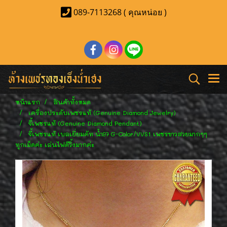
089-7113268 ( คุณหน่อย )
หน้าแรก
สินค้าทั้งหมด
เครื่องประดับเพชรแท้ (Genuine Diamond Jewelry)
จี้เพชรแท้ (Genuine Diamond Pendant)
จี้เพชรแท้ เบลเยี่ยมคัท น้ำ97 G-Color/VVS1 เพชรขาวสวยมากๆๆ
ทุกเม็ดค่ะ เล่นไฟดีวิ้งมากค่ะ