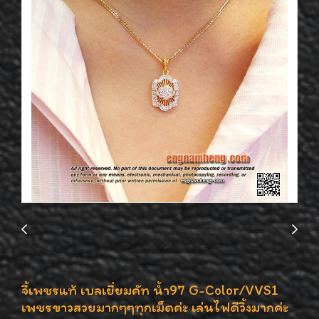
จี้เพชรแท้ เบลเยี่ยมคัท น้ำ97 G-Color/VVS1
เพชรขาวสวยมากๆๆทุกเม็ดค่ะ เล่นไฟดีวิ้งมากค่ะ