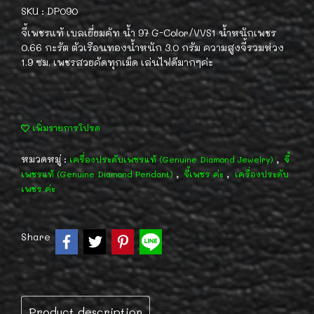
SKU : DP090
จี้เพชรแท้ เบลเยี่ยมคัท น้ำ 97 G-Color/VVS1 น้ำหนักเพชร
0.66 กะรัต ตัวเรือนทองน้ำหนัก 3.0 กรัม ความสูงจี้รวมห่วง
1.9 ซม. เพชรสวยคัดทุกเม็ด เล่นไฟดีมากๆค่ะ
เพิ่มรายการโปรด
หมวดหมู่ :
,
เครื่องประดับเพชรแท้ (Genuine Diamond Jewelry)
จี้
,
,
เพชรแท้ (Genuine Diamond Pendant)
จี้เพชร ค่ะ
เครื่องประดับ
เพชร ค่ะ
Share
Product description