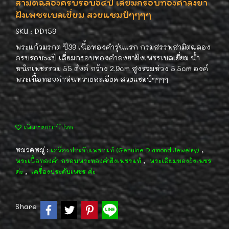
สามิตฉลองครบรอบ๖๔ปี เลี่ยมกรอบทองคำลงยา
ฝังเพชรเบลเยี่ยม สวยแชมป์ๆๆๆๆ
SKU : DD159
พระแก้วมรกต ปี39 เนื้อทองคำรุ่นแรก กรมสรรพสามิตฉลอง
ครบรอบ๖๔ปี เลี่ยมกรอบทองคำลงยาฝังเพชรเบลเยี่ยม น้ำ
หนักเพชรรวม 55 ตังค์ กว้าง 2.9cm สูงรวมห่วง 5.5cm องค์
พระเนื้อทองคำพ่นทรายละเอียด สวยแชมป์ๆๆๆๆ
เพิ่มรายการโปรด
หมวดหมู่ :
,
เครื่องประดับเพชรแท้ (Genuine Diamond Jewelry)
,
พระเนื้อทองคำ กรอบพระทองคำฝังเพชรแท้
พระเลี่ยมทองฝังเพชร
,
ค่ะ
เครื่องประดับเพชร ค่ะ
Share