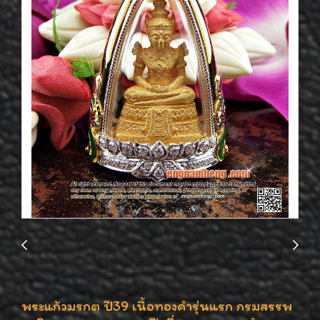
พระแก้วมรกต ปี39 เนื้อทองคำรุ่นแรก กรมสรรพ