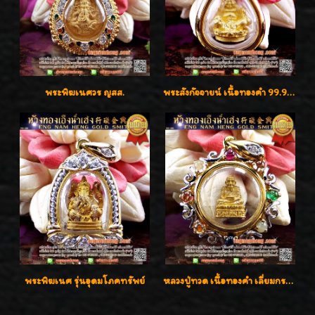
พระพิฆเนศวร ญสส.
พระสังกัจจายน์ เนื้อทองคำ 99.99%
พระพิฆเนศ รุ่นอุดมโภคทรัพย์
หลวงปู่ทวด เนื้อทองคำ เลี่ยมกรอบทองคำประดับเพชรแท้และพลอยนพเก้า น่ารักมากๆค่ะ