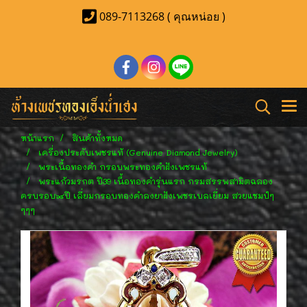
089-7113268 ( คุณหน่อย )
หน้าแรก
สินค้าทั้งหมด
เครื่องประดับเพชรแท้ (Genuine Diamond Jewelry)
พระเนื้อทองคำ กรอบพระทองคำฝังเพชรแท้
พระแก้วมรกต ปี39 เนื้อทองคำรุ่นแรก กรมสรรพสามิตฉลอง
ครบรอบ๖๔ปี เลี่ยมกรอบทองคำลงยาฝังเพชรเบลเยี่ยม สวยแชมป์ๆ
ๆๆๆ