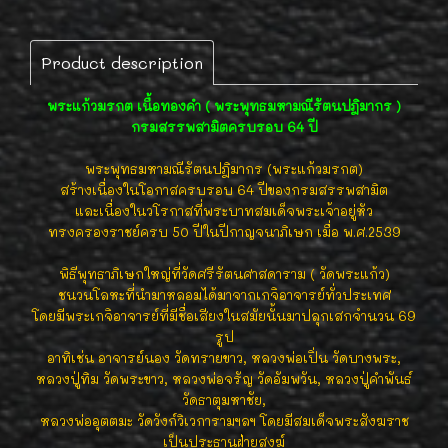
Product description
พระแก้วมรกต เนื้อทองคำ ( พระพุทธมหามณีรัตนปฎิมากร )
กรมสรรพสามิตครบรอบ 64 ปี
พระพุทธมหามณีรัตนปฎิมากร (พระแก้วมรกต)
สร้างเนื่องในโอกาสครบรอบ 64 ปีของกรมสรรพสามิต
และเนื่องในวโรกาสที่พระบาทสมเด็จพระเจ้าอยู่หัว
ทรงครองราชย์ครบ 50 ปีในปีกาญจนาภิเษก เมื่อ พ.ศ.2539
พิธีพุทธาภิเษกใหญ่ที่วัดศรีรัตนศาสดาราม ( วัดพระแก้ว)
ชนวนโลหะที่นำมาหลอมได้มาจากเกจิอาจารย์ทั่วประเทศ
โดยมีพระเกจิอาจารย์ที่มีชื่อเสียงในสมัยนั้นมาปลุกเสกจำนวน 69
รูป
อาทิเช่น อาจารย์นอง วัดทรายขาว, หลวงพ่อเปิ่น วัดบางพระ,
หลวงปู่ทิม วัดพระขาว, หลวงพ่อจรัญ วัดอัมพวัน, หลวงปู่คำพันธ์
วัดธาตุมหาชัย,
หลวงพ่ออุตตมะ วัดวังก์วิเวการามฯลฯ โดยมีสมเด็จพระสังฆราช
เป็นประธานฝ่ายสงฆ์