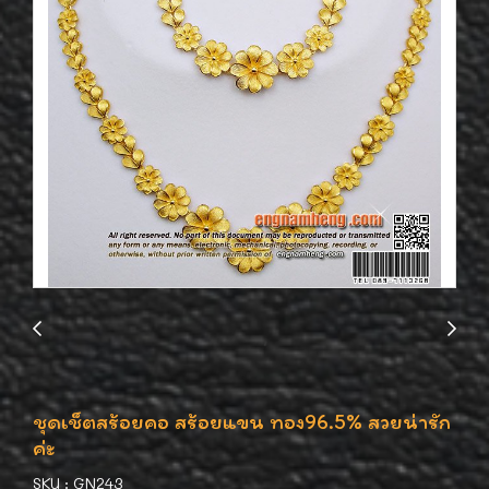
ชุดเช็ตสร้อยคอ สร้อยแขน ทอง96.5% สวยน่ารัก
ค่ะ
SKU : GN243