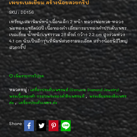
เพชรเบลเยี่ยม สร้างน้อยสวยกริ๊ป
SKU : DD156
เหรียญเสมาพิมพ์หน้าเลื่อนเล็ก 2 หน้า หลวงพ่อทวด-หลวง
พ่อทอง แซยิด93ปี เนื้อทองคำ เลี่ยมกรอบทองคำประดับเพชร
เบลเยี่ยม น้ำหนักเพชรรวม 28 ตังค์ กว้าง 2.2 cm สูงรวมห่วง
4.1 cm นับเป็นอีกรุ่นที่พิมพ์สวยงามละเอียด สร้างน้อยพิธีใหญ่
สวยกริ๊ป
เพิ่มรายการโปรด
หมวดหมู่ :
,
เครื่องประดับเพชรแท้ (Genuine Diamond Jewelry)
,
พระเนื้อทองคำ กรอบพระทองคำฝังเพชรแท้
พระเลี่ยมทองฝังเพชร
,
ค่ะ
เครื่องประดับเพชร ค่ะ
Share