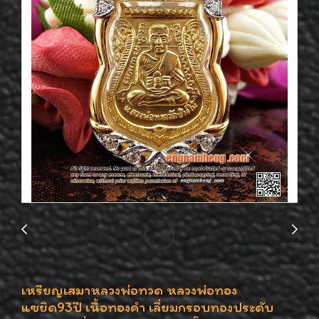
เหรียญเสมาหลวงพ่อทวด หลวงพ่อทอง
แซยิด93ปี เนื้อทองคำ เลี่ยมกรอบทองประดับ