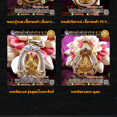
หลวงปู่ทวด เนื้อทองคำ เลี่ยมกรอบทองคำประดับเพชรแท้และพลอยนพเก้า น่ารักมากๆค่ะ
พระสังกัจจายน์ เนื้อทองคำ 99.99%
พระพิฆเนศ รุ่นอุดมโภคทรัพย์
พระพิฆเนศวร ญสส.