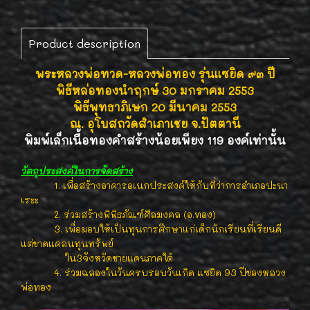
Product description
พระหลวงพ่อทวด-หลวงพ่อทอง รุ่นแซยิด ๙๓ ปี
พิธีหล่อทองนำฤกษ์ 30 มกราคม 2553
พิธีพุทธาภิเษก 20 มีนาคม 2553
ณ. อุโบสถวัดสำเภาเชย จ.ปัตตานี
พิมพ์เล็กเนื้อทองคำสร้างน้อยเพียง 119 องค์เท่านั้น
วัตถุประสงค์ในการจัดสร้าง
1. เพื่อสร้างอาคารอเนกประสงค์ให้กับที่ว่าการอำเภอปะนา
เระะ
2. ร่วมสร้างพิพิธภัณฑ์ศีลมงคล (อ.ทอง)
3. เพื่อมอบให้เป็นทุนการศึกษาแก่เด็กนักเรียนที่เรียนดี
แต่ขาดแคลนทุนทรัพย์
ใน3จังหวัดชายแดนภาคใต้
4. ร่วมฉลองในวันครบรอบวันเกิด แซยิด 93 ปีของหลวง
พ่อทอง