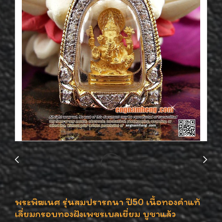
พระพิฆเนศ รุ่นสมปรารถนา ปี50 เนื้อทองคำแท้
เลี่ยมกรอบทองฝังเพชรเบลเยี่ยม บูชาแล้ว