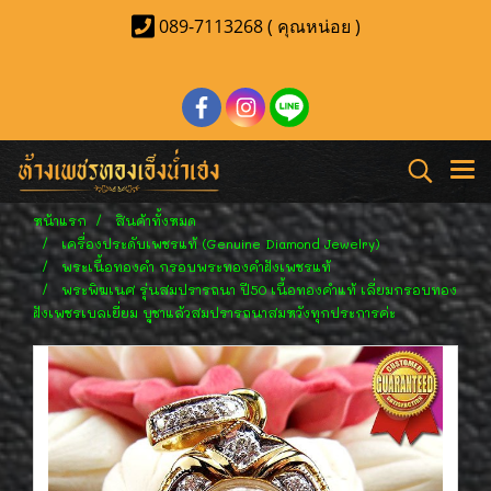
089-7113268 ( คุณหน่อย )
หน้าแรก
สินค้าทั้งหมด
เครื่องประดับเพชรแท้ (Genuine Diamond Jewelry)
พระเนื้อทองคำ กรอบพระทองคำฝังเพชรแท้
พระพิฆเนศ รุ่นสมปรารถนา ปี50 เนื้อทองคำแท้ เลี่ยมกรอบทอง
ฝังเพชรเบลเยี่ยม บูชาแล้วสมปรารถนาสมหวังทุกประการค่ะ