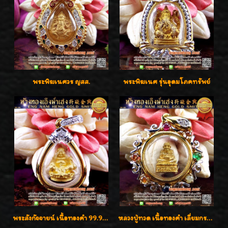
พระพิฆเนศวร ญสส.
พระพิฆเนศ รุ่นอุดมโภคทรัพย์
พระสังกัจจายน์ เนื้อทองคำ 99.99%
หลวงปู่ทวด เนื้อทองคำ เลี่ยมกรอบทองคำประดับเพชรแท้และพลอยนพเก้า น่ารักมากๆค่ะ