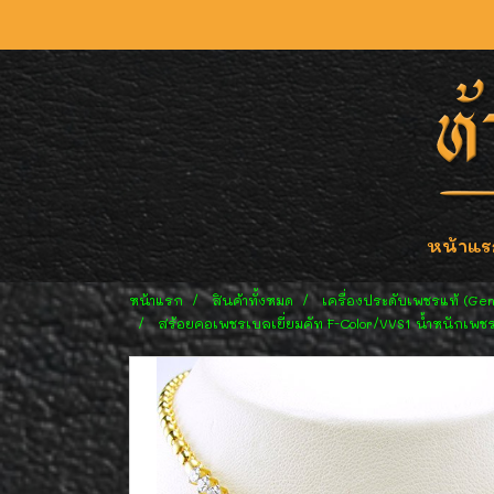
หน้าแร
หน้าแรก
สินค้าทั้งหมด
เครื่องประดับเพชรแท้ (Ge
สร้อยคอเพชรเบลเยี่ยมคัท F-Color/VVS1 น้ำหนักเพช