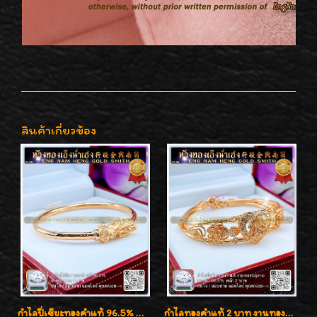
สินค้าเกี่ยวข้อง
กำไลปี่เซียะทองคำแท้ 96.5% น้ำหนัก 1 บาท เสริมโชคลาภ
กำไลทองคำแท้ 2 บาท งานทองฉลุลาย ดีไซน์หรูหรา สวยคลาสสิค