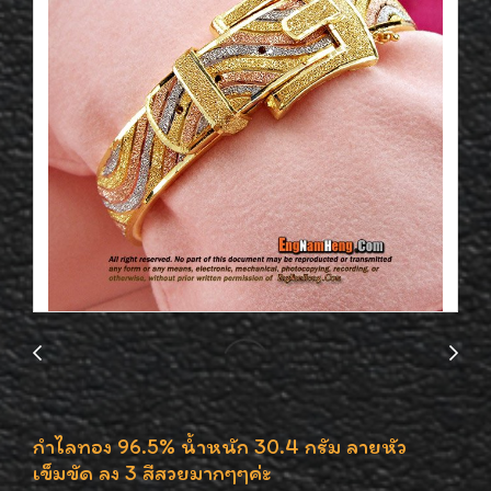
กำไลทอง 96.5% น้ำหนัก 30.4 กรัม ลายหัว
เข็มขัด ลง 3 สีสวยมากๆๆค่ะ