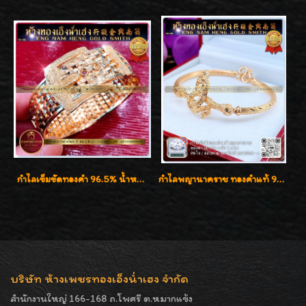
กำไลเข็มขัดทองคำ 96.5% น้ำหนัก 3 บาท หรูหรา สวยมากๆค่ะ
กำไลพญานาคราช ทองคำแท้ 96.5% น้ำหนัก 1 บาท เสริมสิริมงคล
บริษัท ห้างเพชรทองเอ็งน่ำเฮง จำกัด
สำนักงานใหญ่ 166-168 ถ.โพศรี ต.หมากแข้ง