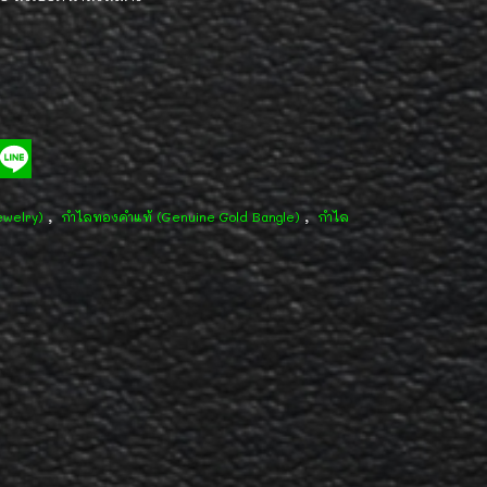
,
,
ewelry)
กำไลทองคำแท้ (Genuine Gold Bangle)
กำไล