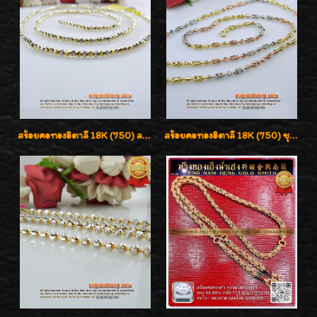
สร้อยคอทองอิตาลี 18K (750) ลายสวยตัดเหลี่ยมคมชัด ใส่สวยน่ารักค่ะ
สร้อยคอทองอิตาลี 18K (750) ชุบ 3 สี แกะลายสวยรุ่นใหม่ ลายละเอียดเงาวิบวับค่ะ