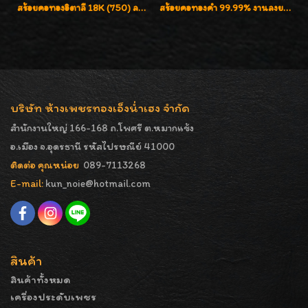
สร้อยคอทองอิตาลี 18K (750) ลายยินตันแกะมูนคัดสวย ลายนี้เงามากๆค่ะ ใส่ทนแข็งแรง
สร้อยคอทองคำ 99.99% งานลงยาสุโขทัยแท้ งานช่างทองโบราณ หรูหรา น่าสะสมค่ะ
บริษัท ห้างเพชรทองเอ็งน่ำเฮง จำกัด
สำนักงานใหญ่ 166-168 ถ.โพศรี ต.หมากแข้ง
อ.เมือง จ.อุดรธานี รหัสไปรษณีย์ 41000
ติดต่อ คุณหน่อย
089-7113268
E-mail:
kun_noie@hotmail.com
สินค้า
สินค้าทั้งหมด
เครื่องประดับเพชร