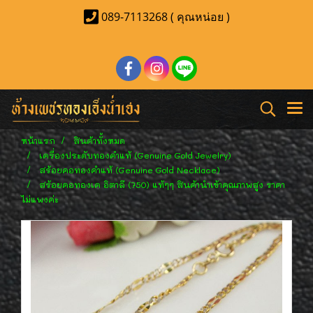
089-7113268 ( คุณหน่อย )
หน้าแรก
สินค้าทั้งหมด
เครื่องประดับทองคำแท้ (Genuine Gold Jewelry)
สร้อยคอทองคำแท้ (Genuine Gold Necklace)
สร้อยคอทองเค อิตาลี (750) แท้ๆๆ สินค้านำเข้าคุณภาพสูง ราคา
ไม่แพงค่ะ