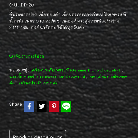
SKU : DD120
จี้พระนาคปรก เนื้อทองคำ เลี่ยมกรอบทองคำแท้ ฝังเพชรแท้
น้ำหนักเพชร 0.10 กะรัต ขนาดองค์พระสูงรวมห่วง*กว้าง
2.1*1.2 ซม. องค์น่ารักค่ะ ใส่ได้ทุกวันค่ะ
เพิ่มรายการโปรด
หมวดหมู่ :
,
เครื่องประดับเพชรแท้ (Genuine Diamond Jewelry)
,
พระเนื้อทองคำ กรอบพระทองคำฝังเพชรแท้
พระเลี่ยมทองฝังเพชร
,
ค่ะ
เครื่องประดับเพชร ค่ะ
Share
Product description