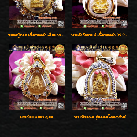
หลวงปู่ทวด เนื้อทองคำ เลี่ยมกรอบทองคำประดับเพชรแท้และพลอยนพเก้า น่ารักมากๆค่ะ
พระสังกัจจายน์ เนื้อทองคำ 99.99%
พระพิฆเนศวร ญสส.
พระพิฆเนศ รุ่นอุดมโภคทรัพย์