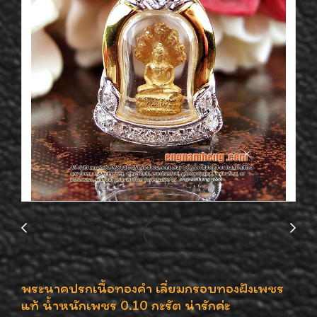
พระนาคปรกเนื้อทองคำ เลี่ยมกรอบทองฝังเพชร
แท้ น้ำหนักเพชร 0.10 กะรัต น่ารักค่ะ