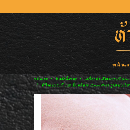
หน้าแร
หน้าแรก
สินค้าทั้งหมด
เครื่องประดับเพชรแท้ (Ge
กำไลเพชรแท้ เบลเยี่ยมคัท G-Color/VVS1 รูปแบบเรียบ