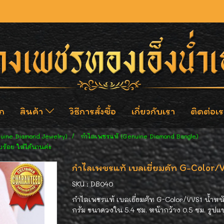
ก
สินค้า
วิธีการสั่งซื้อ
เกี่ยวกับเรา
ติดต่อเร
nuine Diamond Jewelry)
กำไลเพชรแท้ (Genuine Diamond Bangle)
ร้อย ใส่ได้นานค่ะ
กำไลเพชรแท้ เบลเยี่ยมคัท G-Color/V
SKU : DB040
กำไลเพชรแท้ เบลเยี่ยมคัท G-Color/VVS1 น้ำหน
กรัม ขนาดวงใน 5.4 ซม. หน้ากว้าง 0.5 ซม. รูปแบบ