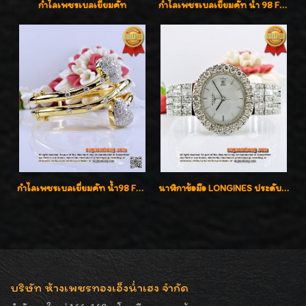
กำไลเพชรเบลเยี่ยมคัท
กำไลเพชรเบลเยี่ยมคัท น้ำ 98 F-Color/VVS เพชร 22 เม็ด น้ำหนักเพชรรวม 1.97 กะรัต ตัวเรือนตัน หนาแข็งแรง เพชรสวย ขาวจั๊ว ทุกเม็ด เล่นไฟ่วิ้งสุดๆค่ะ เปิดราคาโปรโมชั่น ถูกสุดๆค่ะ
กำไลเพชรเบลเยี่ยมคัท น้ำ98 F-Color/VVS น้ำหนักเพชรรวม 3.00 กะรัต สวยไม่ซ้ำใครค่ะ
นาฬิกาข้อมือ LONGINES ประดับเพชร 5.20 กะรัต ใส่เล่น ใส่ออกงานหรูหราไฮโซค่ะ
บริษัท ห้างเพชรทองเอ็งน่ำเฮง จำกัด