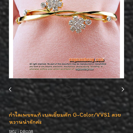
กำไลเพชรแท้ เบลเยี่ยมคัท G-Color/VVS1 สวย
หวานน่ารักค่ะ
SKU : DB038