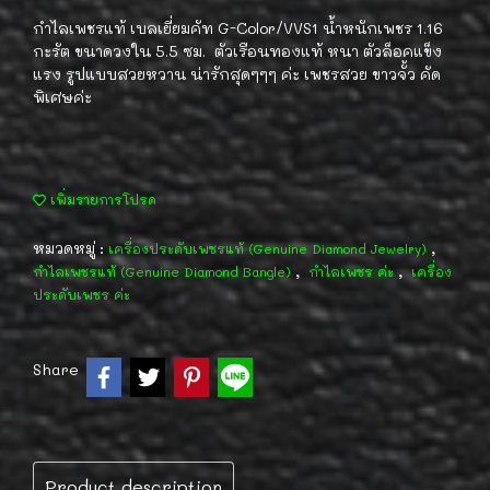
กำไลเพชรแท้ เบลเยี่ยมคัท G-Color/VVS1 น้ำหนักเพชร 1.16
กะรัต ขนาดวงใน 5.5 ซม. ตัวเรือนทองแท้ หนา ตัวล็อคแข็ง
แรง รูปแบบสวยหวาน น่ารักสุดๆๆๆ ค่ะ เพชรสวย ขาวจั้ว คัด
พิเศษค่ะ
เพิ่มรายการโปรด
หมวดหมู่ :
,
เครื่องประดับเพชรแท้ (Genuine Diamond Jewelry)
,
,
กำไลเพชรแท้ (Genuine Diamond Bangle)
กำไลเพชร ค่ะ
เครื่อง
ประดับเพชร ค่ะ
Share
Product description