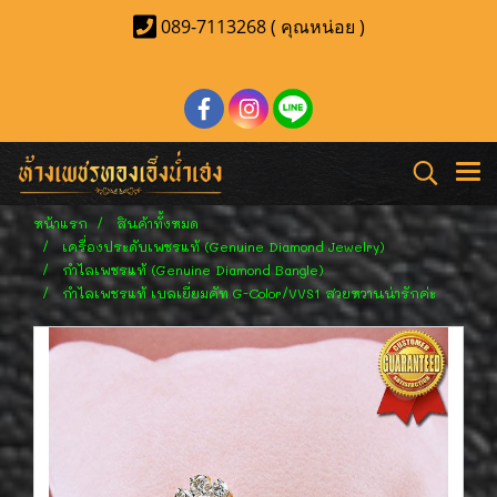
089-7113268 ( คุณหน่อย )
หน้าแรก
สินค้าทั้งหมด
เครื่องประดับเพชรแท้ (Genuine Diamond Jewelry)
กำไลเพชรแท้ (Genuine Diamond Bangle)
กำไลเพชรแท้ เบลเยี่ยมคัท G-Color/VVS1 สวยหวานน่ารักค่ะ