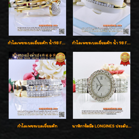
กำไลเพชรเบลเยี่ยมคัท น้ำ98 F-Color/VVS น้ำหนักเพชรรวม 3.00 กะรัต สวยไม่ซ้ำใครค่ะ
กำไลเพชรเบลเยี่ยมคัท น้ำ 98 F-Color/VVS เพชร 22 เม็ด น้ำหนักเพชรรวม 1.97 กะรัต ตัวเรือนตัน หนาแข็งแรง เพชรสวย ขาวจั๊ว ทุกเม็ด เล่นไฟ่วิ้งสุดๆค่ะ เปิดราคาโปรโมชั่น ถูกสุดๆค่ะ
กำไลเพชรเบลเยี่ยมคัท
นาฬิกาข้อมือ LONGINES ประดับเพชร 5.20 กะรัต ใส่เล่น ใส่ออกงานหรูหราไฮโซค่ะ