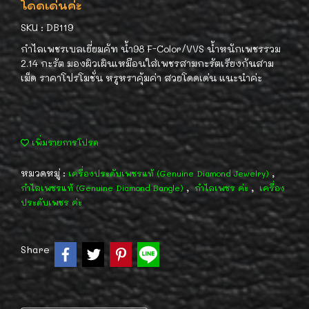
โดดเด่นค่ะ
SKU : DB119
กำไลเพชรเบลเยี่ยมคัท น้ำ98 F-Color/VVS น้ำหนักเพชรรวม
2.14 กะรัต มองผิวเผินเหมือนใส่เพชรสามกะรัตเรียงกันสาม
เม็ด ราคาโปรโมชั่น หรูหราคุ้มค่า สวยโดดเด่น แนะนำค่ะ
เพิ่มรายการโปรด
หมวดหมู่ :
,
เครื่องประดับเพชรแท้ (Genuine Diamond Jewelry)
,
,
กำไลเพชรแท้ (Genuine Diamond Bangle)
กำไลเพชร ค่ะ
เครื่อง
ประดับเพชร ค่ะ
Share