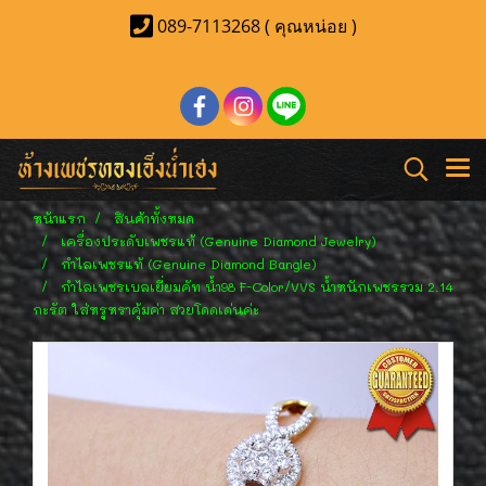
089-7113268 ( คุณหน่อย )
หน้าแรก
สินค้าทั้งหมด
เครื่องประดับเพชรแท้ (Genuine Diamond Jewelry)
กำไลเพชรแท้ (Genuine Diamond Bangle)
กำไลเพชรเบลเยี่ยมคัท น้ำ98 F-Color/VVS น้ำหนักเพชรรวม 2.14
กะรัต ใส่หรูหราคุ้มค่า สวยโดดเด่นค่ะ