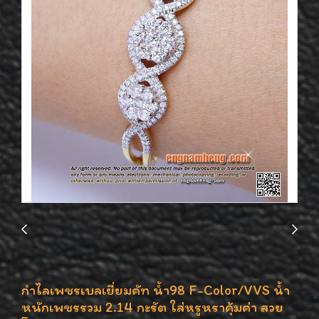
กำไลเพชรเบลเยี่ยมคัท น้ำ98 F-Color/VVS น้ำ
หนักเพชรรวม 2.14 กะรัต ใส่หรูหราคุ้มค่า สวย