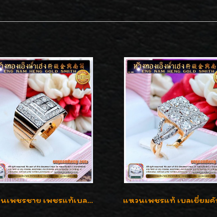
แหวนเพชรชาย เพชรแท้เบลเยี่ยมคัท น้ำ100% D-Color/VVS 2.46 กะรัต