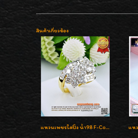
สินค้าเกี่ยวข้อง
แหวนเพชรใสปิ๊ง น้ำ98 F-Color/VVS1 น้ำหนักเพชรรวม 2.56 กะรัต ใส่เต็มนิ้วเพชรเป็นน้ำเป็นเนื้อสวยมากๆค่ะ