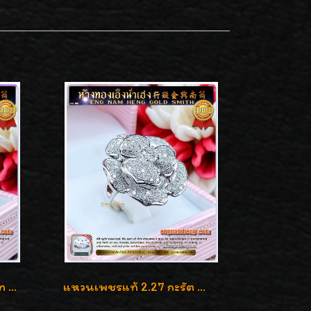
แหวนเพชรแท้ เบลเยี่ยมคัท 2.39 กะรัต น้ำ 98 F-Color/VVS ดีไซน์หน้ากว้างหรูเต็มนิ้ว
แหวนเพชรแท้ 2.27 กะรัต น้ำ 100% เบลเยี่ยมคัท ลวดลายดอกกุหลาบหรู