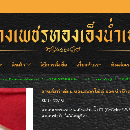
ก
สินค้า
วิธีการสั่งซื้อ
เกี่ยวกับเรา
ติดต่อเร
nuine Diamond Jewelry)
แหวนเพชรแท้ (Genuine Diamond Ring)
งานสั่
งานสั่งทำค่ะ แหวนดอกไม้คู่ สวยน่ารักค
SKU : DR381
แหวนเพชรแท้ เบลเยี่ยมคัท น้ำ 97 (G-Color/VVS
แหวนน่ารัก ใส่สวยดูดีค่ะ