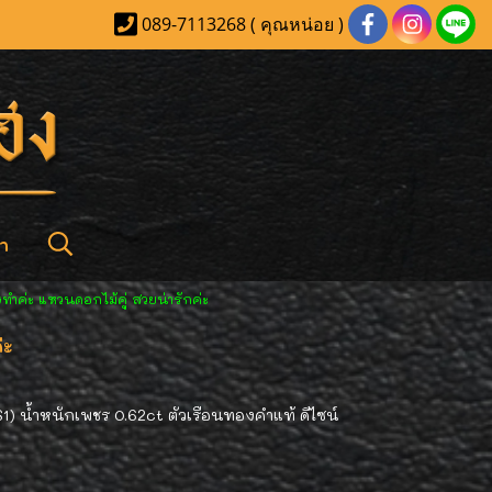
089-7113268 ( คุณหน่อย )
า
งทำค่ะ แหวนดอกไม้คู่ สวยน่ารักค่ะ
่ะ
1) น้ำหนักเพชร 0.62ct ตัวเรือนทองคำแท้ ดีไซน์