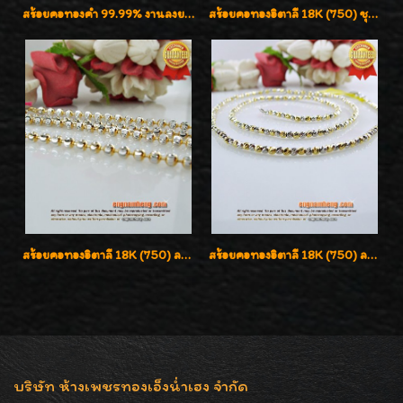
สร้อยคอทองคำ 99.99% งานลงยาสุโขทัยแท้ งานช่างทองโบราณ หรูหรา น่าสะสมค่ะ
สร้อยคอทองอิตาลี 18K (750) ชุบ 3 สี แกะลายสวยรุ่นใหม่ ลายละเอียดเงาวิบวับค่ะ
สร้อยคอทองอิตาลี 18K (750) ลายยินตันแกะมูนคัดสวย ลายนี้เงามากๆค่ะ ใส่ทนแข็งแรง
สร้อยคอทองอิตาลี 18K (750) ลายสวยตัดเหลี่ยมคมชัด ใส่สวยน่ารักค่ะ
บริษัท ห้างเพชรทองเอ็งน่ำเฮง จำกัด