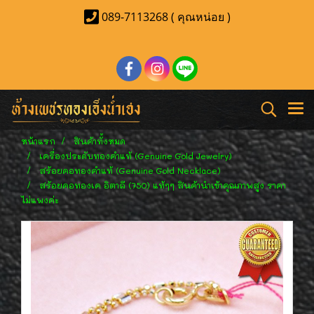
089-7113268 ( คุณหน่อย )
หน้าแรก
สินค้าทั้งหมด
เครื่องประดับทองคำแท้ (Genuine Gold Jewelry)
สร้อยคอทองคำแท้ (Genuine Gold Necklace)
สร้อยคอทองเค อิตาลี (750) แท้ๆๆ สินค้านำเข้าคุณภาพสูง ราคา
ไม่แพงค่ะ