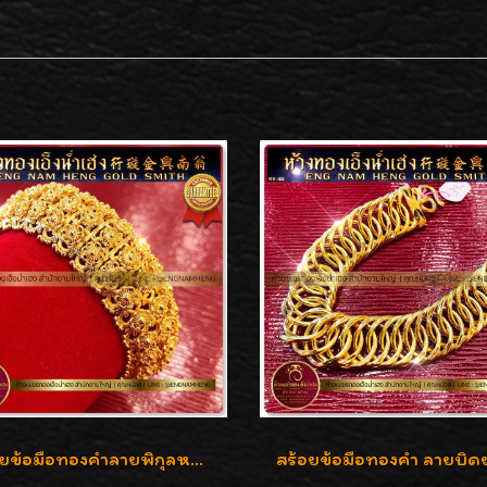
สร้อยข้อมือทองคำลายพิกุลหลังเต่า น้ำหนัก 86.6g ( 5.71 บาท ) หน้ากว้าง 20 มิล