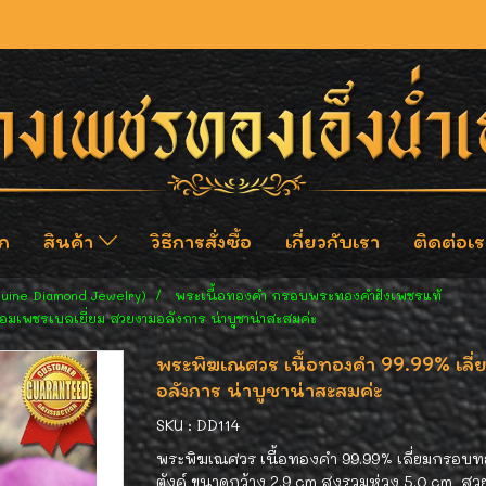
ก
สินค้า
วิธีการสั่งซื้อ
เกี่ยวกับเรา
ติดต่อเร
nuine Diamond Jewelry)
พระเนื้อทองคำ กรอบพระทองคำฝังเพชรแท้
มเพชรเบลเยี่ยม สวยงามอลังการ น่าบูชาน่าสะสมค่ะ
พระพิฆเณศวร เนื้อทองคำ 99.99% เลี
อลังการ น่าบูชาน่าสะสมค่ะ
SKU : DD114
พระพิฆเณศวร เนื้อทองคำ 99.99% เลี่ยมกรอบทอ
ตังค์ ขนาดกว้าง 2.9 cm สูงรวมห่วง 5.0 cm สวย