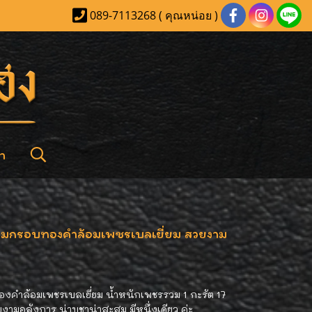
089-7113268 ( คุณหน่อย )
า
่ยมกรอบทองคำล้อมเพชรเบลเยี่ยม สวยงาม
งคำล้อมเพชรเบลเยี่ยม น้ำหนักเพชรรวม 1 กะรัต 17
งามอลังการ น่าบูชาน่าสะสม มีหนึ่งเดียว ค่ะ