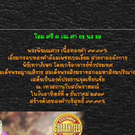
โอม ศรี ค เณ ศา ยะ นะ มะ
พระพิฆเณศวร เนื้อทองคำ ๙๙.๙๙%
เลี่ยมกรอบทองคำล้อมเพชรเบลเยี่ยม สวยงามอลังการ
พิธีเทวาภิเษก โดยเกจิอาจารย์ทั่วประเทศ
มเด็จพระญาณสังวร สมเด็จพระสังฆราชสกลมหาสังฆปริณา
เสด็จเป็นองค์ประธานจุดเทียนชัย
ณ. เทวสถานโบสถ์พราหมณ์
ในวันอาทิตย์ที่ ๑ ธันวาคม ๒๕๓๙
สร้างด้วยทองคำบริสุทธิ์ ๙๙.๙๙%