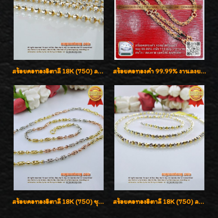
สร้อยคอทองอิตาลี 18K (750) ลายยินตันแกะมูนคัดสวย ลายนี้เงามากๆค่ะ ใส่ทนแข็งแรง
สร้อยคอทองคำ 99.99% งานลงยาสุโขทัยแท้ งานช่างทองโบราณ หรูหรา น่าสะสมค่ะ
สร้อยคอทองอิตาลี 18K (750) ชุบ 3 สี แกะลายสวยรุ่นใหม่ ลายละเอียดเงาวิบวับค่ะ
สร้อยคอทองอิตาลี 18K (750) ลายสวยตัดเหลี่ยมคมชัด ใส่สวยน่ารักค่ะ