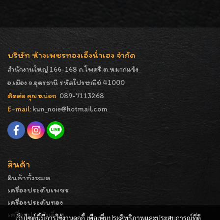
บริษัท ห้างเพชรทองเอ็งน่ำเฮง จำกัด
สำนักงานใหญ่ 166-168 ถ.โพศรี ต.หมากแข้ง
อ.เมือง จ.อุดรธานี รหัสไปรษณีย์ 41000
ติดต่อ คุณหน่อย
089-7113268
E-mail:
kun_noie@hotmail.com
สินค้า
สินค้าทั้งหมด
เครื่องประดับเพชร
เครื่องประดับทอง
เครื่องประดับอื่นๆ
เว็บไซต์นี้มีการใช้งานคุกกี้ เพื่อเพิ่มประสิทธิภาพและประสบการณ์ที่ดี