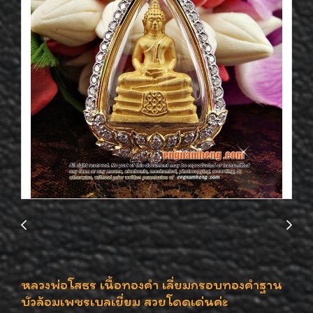
หลวงพ่อโสธร เนื้อทองคำ เลี่ยมกรอบทองคำฐาน
บัวล้อมเพชรเบลเยี่ยม สวยโดดเด่นค่ะ