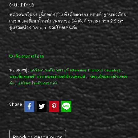
SKU : DD108
หลวงพ่อโสธร เนื้อทองคำแท้ เลี่ยมกรอบทองคำฐานบัวล้อม
เพชรเบลเยี่ยม น้ำหนักเพชรรวม 64 ตังค์ ขนาดกว้าง 2.3 cm
สูงรวมห่วง 4.4 cm สวยโดดเด่นค่ะ
เพิ่มรายการโปรด
หมวดหมู่ :
,
เครื่องประดับเพชรแท้ (Genuine Diamond Jewelry)
,
พระเนื้อทองคำ กรอบพระทองคำฝังเพชรแท้
พระเลี่ยมทองฝังเพชร
,
ค่ะ
เครื่องประดับเพชร ค่ะ
Share
Product description