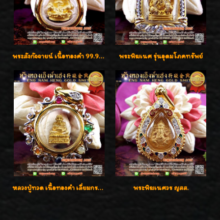
พระสังกัจจายน์ เนื้อทองคำ 99.99%
พระพิฆเนศ รุ่นอุดมโภคทรัพย์
หลวงปู่ทวด เนื้อทองคำ เลี่ยมกรอบทองคำประดับเพชรแท้และพลอยนพเก้า น่ารักมากๆค่ะ
พระพิฆเนศวร ญสส.