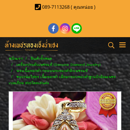
089-7113268 ( คุณหน่อย )
หน้าแรก
สินค้าทั้งหมด
เครื่องประดับเพชรแท้ (Genuine Diamond Jewelry)
พระเนื้อทองคำ กรอบพระทองคำฝังเพชรแท้
หลวงพ่อโสธร เนื้อทองคำ เลี่ยมกรอบทองคำฐานบัวล้อมเพชร
เบลเยี่ยม สวยโดดเด่นค่ะ