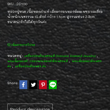
SKU : DD100
หลวงปู่ทวด เนื้อทองคำแท้ เลี่ยมกรอบทองล้อมเพชรเบลเยี่ยม
น้ำหนักเพชรรวม 15 ตังค์ กว้าง 1.4cm สูงรวมห่วง 2.3cm
ขนาดน่ารักใส่ได้ทุกวันค่ะ
เพิ่มรายการโปรด
หมวดหมู่ :
,
เครื่องประดับเพชรแท้ (Genuine Diamond Jewelry)
,
พระเนื้อทองคำ กรอบพระทองคำฝังเพชรแท้
พระเลี่ยมทองฝังเพชร
,
ค่ะ
เครื่องประดับเพชร ค่ะ
Share
Product description