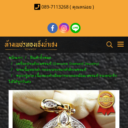
089-7113268 ( คุณหน่อย )
หน้าแรก
สินค้าทั้งหมด
เครื่องประดับเพชรแท้ (Genuine Diamond Jewelry)
พระเนื้อทองคำ กรอบพระทองคำฝังเพชรแท้
หลวงปู่ทวด เนื้อทองคำเลี่ยมกรอบทองล้อมเพชรแท้ ขนาดน่ารัก
ใส่ได้ทุกวันค่ะ