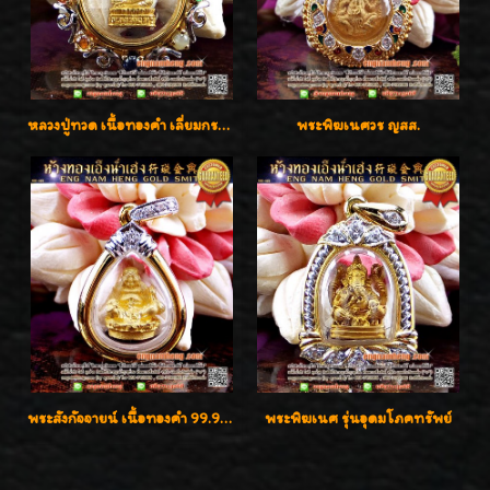
หลวงปู่ทวด เนื้อทองคำ เลี่ยมกรอบทองคำประดับเพชรแท้และพลอยนพเก้า น่ารักมากๆค่ะ
พระพิฆเนศวร ญสส.
พระสังกัจจายน์ เนื้อทองคำ 99.99%
พระพิฆเนศ รุ่นอุดมโภคทรัพย์