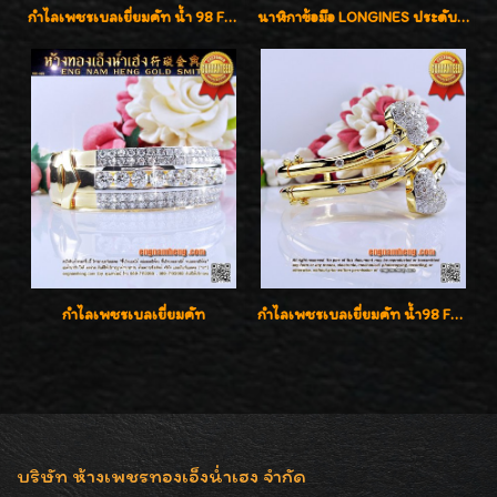
กำไลเพชรเบลเยี่ยมคัท น้ำ 98 F-Color/VVS เพชร 22 เม็ด น้ำหนักเพชรรวม 1.97 กะรัต ตัวเรือนตัน หนาแข็งแรง เพชรสวย ขาวจั๊ว ทุกเม็ด เล่นไฟ่วิ้งสุดๆค่ะ เปิดราคาโปรโมชั่น ถูกสุดๆค่ะ
นาฬิกาข้อมือ LONGINES ประดับเพชร 5.20 กะรัต ใส่เล่น ใส่ออกงานหรูหราไฮโซค่ะ
กำไลเพชรเบลเยี่ยมคัท
กำไลเพชรเบลเยี่ยมคัท น้ำ98 F-Color/VVS น้ำหนักเพชรรวม 3.00 กะรัต สวยไม่ซ้ำใครค่ะ
บริษัท ห้างเพชรทองเอ็งน่ำเฮง จำกัด