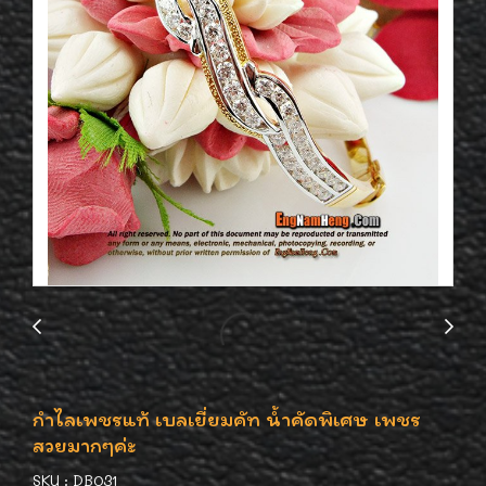
กำไลเพชรแท้ เบลเยี่ยมคัท น้ำคัดพิเศษ เพชร
สวยมากๆค่ะ
SKU : DB031