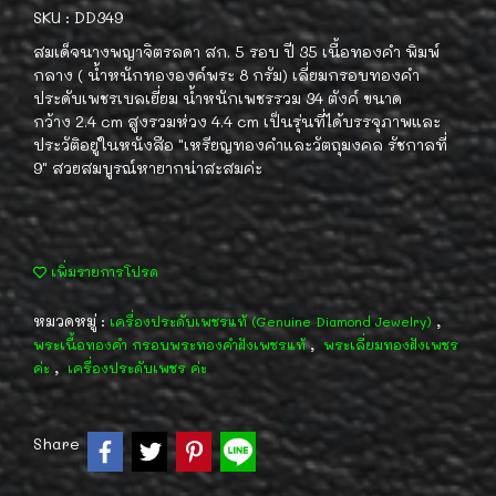
SKU : DD349
สมเด็จนางพญาจิตรลดา สก. 5 รอบ ปี 35 เนื้อทองคำ พิมพ์
กลาง ( น้ำหนักทององค์พระ 8 กรัม) เลี่ยมกรอบทองคำ
ประดับเพชรเบลเยี่ยม น้ำหนักเพชรรวม 34 ตังค์ ขนาด
กว้าง 2.4 cm สูงรวมห่วง 4.4 cm เป็นรุ่นที่ได้บรรจุภาพและ
ประวัติอยู่ในหนังสือ "เหรียญทองคำและวัตถุมงคล รัชกาลที่
9" สวยสมบูรณ์หายากน่าสะสมค่ะ
เพิ่มรายการโปรด
หมวดหมู่ :
,
เครื่องประดับเพชรแท้ (Genuine Diamond Jewelry)
,
พระเนื้อทองคำ กรอบพระทองคำฝังเพชรแท้
พระเลี่ยมทองฝังเพชร
,
ค่ะ
เครื่องประดับเพชร ค่ะ
Share