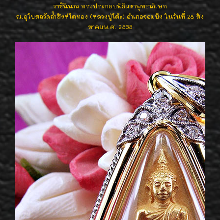
ราชินีนาถ ทรงประกอบพิธีมหาพุทธาภิเษก
ณ.อุโบสถวัดถ้ำสิงห์โตทอง (หลวงปู่โต๊ะ) อำเภอจอมบึง ในวันที่ 28 สิง
หาคมพ.ศ. 2535