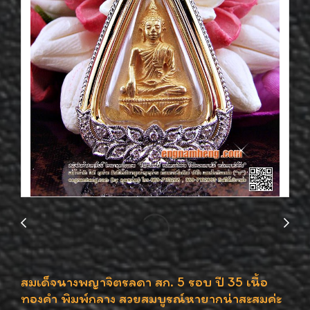
สมเด็จนางพญาจิตรลดา สก. 5 รอบ ปี 35 เนื้อ
ทองคำ พิมพ์กลาง สวยสมบูรณ์หายากน่าสะสมค่ะ