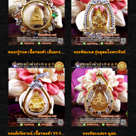
หลวงปู่ทวด เนื้อทองคำ เลี่ยมกรอบทองคำประดับเพชรแท้และพลอยนพเก้า น่ารักมากๆค่ะ
พระพิฆเนศ รุ่นอุดมโภคทรัพย์
พระสังกัจจายน์ เนื้อทองคำ 99.99%
พระพิฆเนศวร ญสส.