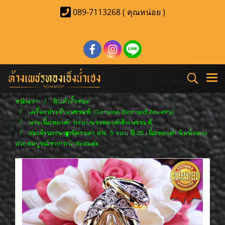
089-7113268 ( คุณหน่อย )
หน้าแรก
สินค้าทั้งหมด
เครื่องประดับเพชรแท้ (Genuine Diamond Jewelry)
พระเนื้อทองคำ กรอบพระทองคำฝังเพชรแท้
สมเด็จนางพญาจิตรลดา สก. 5 รอบ ปี 35 เนื้อทองคำ พิมพ์กลาง
สวยสมบูรณ์หายากน่าสะสมค่ะ