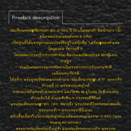
Product description
สมเด็จนางพญาจิตรลดา สก. 5 รอบ ปี 35 เนื้อทองคำ พิมพ์กลาง (น้ำ
หนักทองเฉพาะองค์พระ 8 กรัม)
เป็นรุ่นที่ได้บรรจุภาพและประวัติอยู่ในหนังสือ "เหรียญทองคำและ
วัตถุมงคล รัชกาลที่ 9"
โดยคณะกรรมาธิการการศาสนา ศิลปะและวัฒนธรรม สภาผู้แทน
ราษฎร
ร่วมกับคณะกรรมการจัดงานนิทรรศการการบินนานาชาติ
เฉลิมพระเกียรติ
ได้สร้าง พระพุทธรัชมงคลประชานาถ "สมเด็จนางพญา ส.ก". พระกริ่ง
จักรตรี 72 พรรษาประชาภักดี
ประกอบพิธีพุทธาภิเษกมวลสาร และโลหะ ณ.อุโบสถ วัดห้วยมงคล
ตำบลทับใต้ อำเภอหัวหิน จ.ประจวบคีรีขันธ์
พระสมเด็จนางพญา สก. (สก. หมายถึง พระปรมาภิไธยย่อของสมเด็จ
พระนางเจ้า ฯ พระบรมราชินีนาถ)
สร้างขึ้นเนื่องในโอกาสมหามงคลเฉลิมพระชนมพรรษา 5 รอบ (พระ
ชนมายุ 60 พรรษา)
พระบาทสมเด็จพระเจ้าอยู่หัว และสมเด็จพระนางเจ้าฯ พระบรม