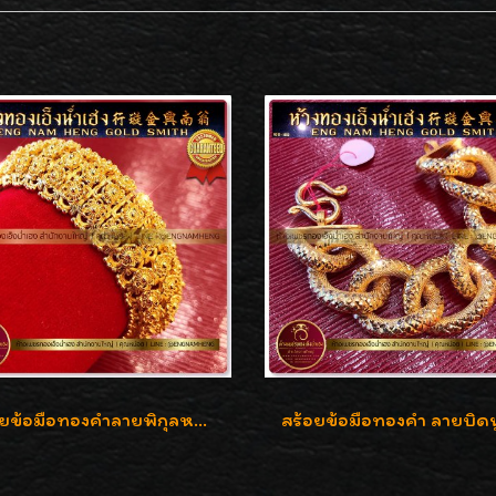
สร้อยข้อมือทองคำลายพิกุลหลังเต่า น้ำหนัก 86.6g ( 5.71 บาท ) หน้ากว้าง 20 มิล