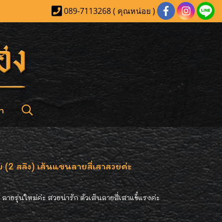
089-7113268 ( คุณหน่อย )
า
(2 สลึง) เส้นแขนลายสี่เสาสวยค่ะ
ยรุ่นใหม่ค่ะ สวยน่ารัก ตัวเส้นลายสี่เสาแข็๋แรงค่ะ