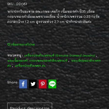
SKU : DD087
พระปรกใบมะขาม ลพ.เกษม เขมโก เนื้อทองคำ ปี35 เลี่ยม
กรอบทองคำล้อมเพชรเบลเยี่ยม น้ำหนักเพชรรวม 0.23 กะรัต
ความกว้าง 1.2 cm สูงรวมห่วง 2.7 cm น่ารักน่าสะสมค่ะ
เพิ่มรายการโปรด
หมวดหมู่ :
,
เครื่องประดับเพชรแท้ (Genuine Diamond Jewelry)
,
พระเนื้อทองคำ กรอบพระทองคำฝังเพชรแท้
พระเลี่ยมทองฝังเพชร
,
ค่ะ
เครื่องประดับเพชร ค่ะ
Share
Product description