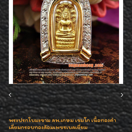
พระปรกใบมะขาม ลพ.เกษม เขมโก เนื้อทองคำ
เลี่ยมกรอบทองล้อมเพชรเบลเยี่ยม