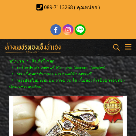
089-7113268 ( คุณหน่อย )
หน้าแรก
สินค้าทั้งหมด
เครื่องประดับเพชรแท้ (Genuine Diamond Jewelry)
พระเนื้อทองคำ กรอบพระทองคำฝังเพชรแท้
พระปรกใบมะขาม ลพ.เกษม เขมโก เนื้อทองคำ เลี่ยมกรอบทอง
ล้อมเพชรเบลเยี่ยม