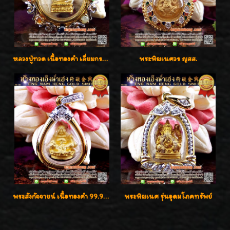
หลวงปู่ทวด เนื้อทองคำ เลี่ยมกรอบทองคำประดับเพชรแท้และพลอยนพเก้า น่ารักมากๆค่ะ
พระพิฆเนศวร ญสส.
พระสังกัจจายน์ เนื้อทองคำ 99.99%
พระพิฆเนศ รุ่นอุดมโภคทรัพย์