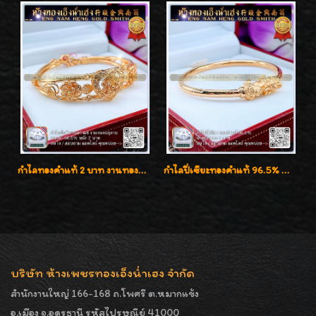
กำไลทองคำแท้ 2 บาท งานทองฉลุลาย ดีไซน์หรูหรา สวยคลาสสิค
กำไลปี่เซียะทองคำแท้ 96.5% น้ำหนัก 1 บาท เสริมโชคลาภ
บริษัท ห้างเพชรทองเอ็งน่ำเฮง จำกัด
สำนักงานใหญ่ 166-168 ถ.โพศรี ต.หมากแข้ง
อ.เมือง จ.อุดรธานี รหัสไปรษณีย์ 41000