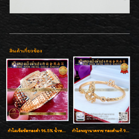
สินค้าเกี่ยวข้อง
กำไลเข็มขัดทองคำ 96.5% น้ำหนัก 3 บาท หรูหรา สวยมากๆค่ะ
กำไลพญานาคราช ทองคำแท้ 96.5% น้ำหนัก 1 บาท เสริมสิริมงคล