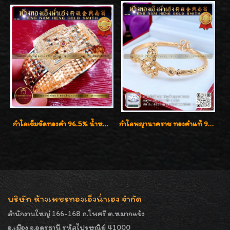
กำไลเข็มขัดทองคำ 96.5% น้ำหนัก 3 บาท หรูหรา สวยมากๆค่ะ
กำไลพญานาคราช ทองคำแท้ 96.5% น้ำหนัก 1 บาท เสริมสิริมงคล
บริษัท ห้างเพชรทองเอ็งน่ำเฮง จำกัด
สำนักงานใหญ่ 166-168 ถ.โพศรี ต.หมากแข้ง
อ.เมือง จ.อุดรธานี รหัสไปรษณีย์ 41000