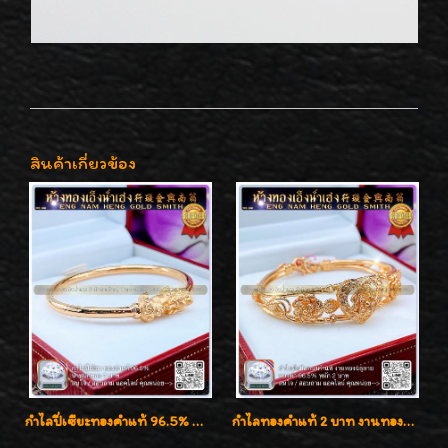
สินค้าเกี่ยวข้อง
กำไลปี่เซียะทองคำแท้ 96.5% น้ำหนัก 1 บาท เสริมโชคลาภ
กำไลทองคำแท้ 2 บาท งานทองฉลุลาย ดีไซน์หรูหรา สวยคลาสสิค