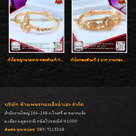
กำไลพญานาคราช ทองคำแท้ 96.5% น้ำหนัก 1 บาท เสริมสิริมงคล
กำไลทองคำแท้ 2 บาท งานทองฉลุลาย ดีไซน์หรูหรา สวยคลาสสิค
บริษัท ห้างเพชรทองเอ็งน่ำเฮง จำกัด
สำนักงานใหญ่ 166-168 ถ.โพศรี ต.หมากแข้ง
อ.เมือง จ.อุดรธานี รหัสไปรษณีย์ 41000
ติดต่อ คุณหน่อย
089-7113268