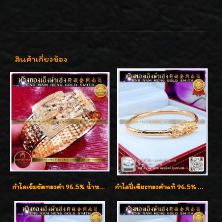
สินค้าเกี่ยวข้อง
กำไลเข็มขัดทองคำ 96.5% น้ำหนัก 3 บาท หรูหรา สวยมากๆค่ะ
กำไลปี่เซียะทองคำแท้ 96.5% น้ำหนัก 1 บาท เสริมโชคลาภ