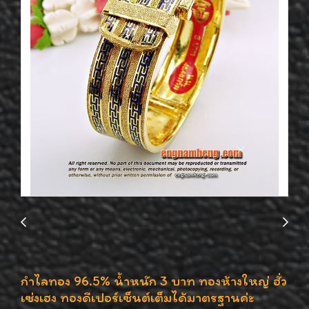
กำไลทอง 96.5% น้ำหนัก 3 บาท ทองห้างใหญ่ ฮั่ว
เซ่งเฮง ทองดีเปอร์เซ็นต์เต็มได้มาตรฐานค่ะ