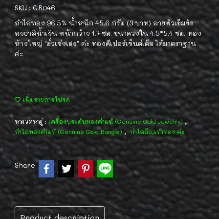
SKU : GB046
กำไลทอง 96.5% น้ำหนัก 45.6 กรัม (3 บาท) ลายหัวเข็มขัด
ลงยาสีน้ำเงิน หน้ากว้าง 1.7 ซม. ขนาดวงใน 4.5*5.4 ซม. ทอง
ห้างใหญ่ "ฮั่วเซ่งเฮง" ค่ะ ทองดีเปอร์เซ็นต์เต็ม ได้มาตราฐาน
ค่ะ
เพิ่มรายการโปรด
หมวดหมู่ :
,
เครื่องประดับทองคำแท้ (Genuine Gold Jewelry)
,
กำไลทองคำแท้ (Genuine Gold Bangle)
กำไลมือ,เท้าทอง ค่ะ
Share
Product description