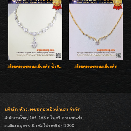
สร้อยคอเพชรเบลเยี่ยมคัท น้ำ 99% E-Color / VVS น้ำหนักเพชรรวม 16.05 กะรัต
สร้อยคอเพชรเบลเยี่ยมคัท
บริษัท ห้างเพชรทองเอ็งน่ำเฮง จำกัด
สำนักงานใหญ่ 166-168 ถ.โพศรี ต.หมากแข้ง
อ.เมือง จ.อุดรธานี รหัสไปรษณีย์ 41000