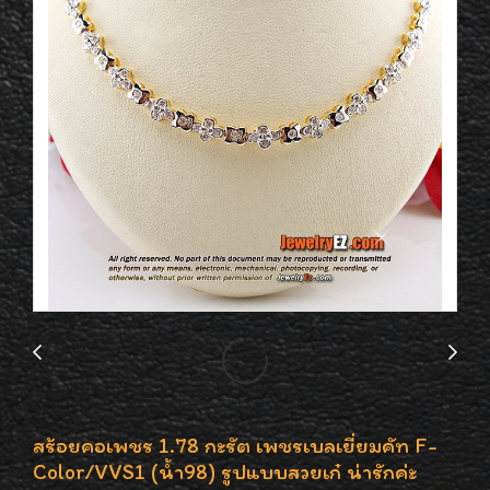
สร้อยคอเพชร 1.78 กะรัต เพชรเบลเยี่ยมคัท F-
Color/VVS1 (น้ำ98) รูปแบบสวยเก๋ น่ารักค่ะ