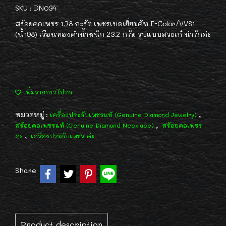
SKU : DN034
สร้อยคอเพชร 1.78 กะรัต เพชรเบลเยี่ยมคัท F-Color/VVS1
(น้ำ98) เรือนทองคำน้ำหนัก 23.2 กรัม รูปแบบสวยเก๋ น่ารักค่ะ
เพิ่มรายการโปรด
หมวดหมู่ :
,
เครื่องประดับเพชรแท้ (Genuine Diamond Jewelry)
,
สร้อยคอเพชรแท้ (Genuine Diamond Necklace)
สร้อยคอเพชร
,
ค่ะ
เครื่องประดับเพชร ค่ะ
Share
Product description