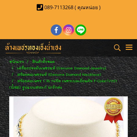
089-7113268 ( คุณหน่อย )
หน้าแรก
สินค้าทั้งหมด
เครื่องประดับเพชรแท้ (Genuine Diamond Jewelry)
สร้อยคอเพชรแท้ (Genuine Diamond Necklace)
สร้อยคอเพชร 1.78 กะรัต เพชรเบลเยี่ยมคัท F-Color/VVS1
(น้ำ98) รูปแบบสวยเก๋ น่ารักค่ะ