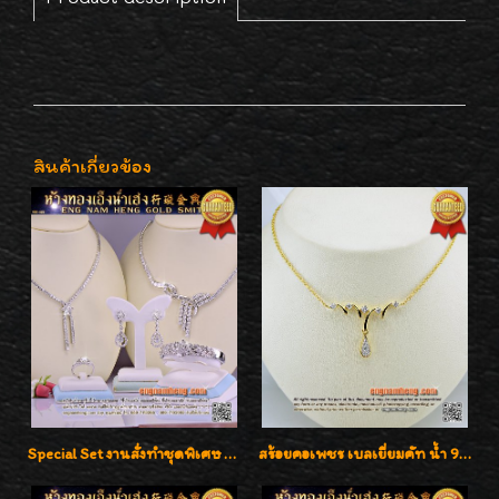
สินค้าเกี่ยวข้อง
Special Set งานสั่งทำชุดพิเศษ เพชรคัดทุกชิ้น สวยหรูหรา ราคามิตรภาพค่ะ
สร้อยคอเพชร เบลเยี่ยมคัท น้ำ 98% F-Color/VVS รูปแบบหวานใส่สวยดูดีน่ารักสุดๆค่ะ