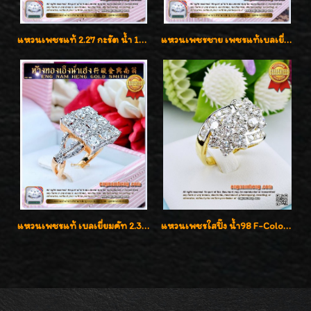
แหวนเพชรแท้ 2.27 กะรัต น้ำ 100% เบลเยี่ยมคัท ลวดลายดอกกุหลาบหรู
แหวนเพชรชาย เพชรแท้เบลเยี่ยมคัท น้ำ100% D-Color/VVS 2.46 กะรัต
แหวนเพชรแท้ เบลเยี่ยมคัท 2.39 กะรัต น้ำ 98 F-Color/VVS ดีไซน์หน้ากว้างหรูเต็มนิ้ว
แหวนเพชรใสปิ๊ง น้ำ98 F-Color/VVS1 น้ำหนักเพชรรวม 2.56 กะรัต ใส่เต็มนิ้วเพชรเป็นน้ำเป็นเนื้อสวยมากๆค่ะ