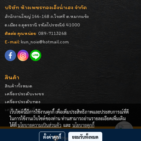
บริษัท ห้างเพชรทองเอ็งน่ำเฮง จำกัด
สำนักงานใหญ่ 166-168 ถ.โพศรี ต.หมากแข้ง
อ.เมือง จ.อุดรธานี รหัสไปรษณีย์ 41000
ติดต่อ คุณหน่อย
089-7113268
E-mail:
kun_noie@hotmail.com
สินค้า
สินค้าทั้งหมด
เครื่องประดับเพชร
เครื่องประดับทอง
เครื่องประดับอื่นๆ
เว็บไซต์นี้มีการใช้งานคุกกี้ เพื่อเพิ่มประสิทธิภาพและประสบการณ์ที่ดี
ในการใช้งานเว็บไซต์ของท่าน ท่านสามารถอ่านรายละเอียดเพิ่มเติม
ได้ที่
นโยบายความเป็นส่วนตัว
และ
นโยบายคุกกี้
COPYRIGHT - ENGNAMHENG | รูปภาพมีลิขสิทธิ์ ห้ามมิให้
ตั้งค่าคุกกี้
ยอมรับทั้งหมด
Message Us
ทำการคัดลอกหรือนำไปเผยแพร่ก่อนได้รับอนุญาต