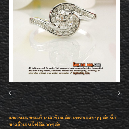
แหวนเพชรแท้ เบลเยี่ยมคัด เพชรสวยๆๆ ค่ะ น้ำ
ขาวจั้วเล่นไฟดีมากๆค่ะ