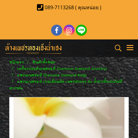
089-7113268 ( คุณหน่อย )
หน้าแรก
สินค้าทั้งหมด
เครื่องประดับเพชรแท้ (Genuine Diamond Jewelry)
แหวนเพชรแท้ (Genuine Diamond Ring)
แหวนเพชรแท้ เบลเยี่ยมคัด เพชรสวยๆๆ ค่ะ น้ำขาวจั้วเล่นไฟดี
มากๆค่ะ