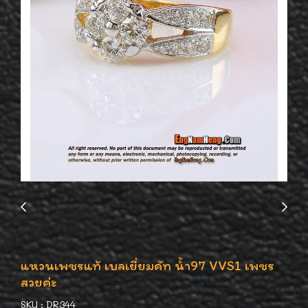
แหวนเพชรแท้ เบลเยี่ยมคัท น้ำ97 VVS1 เพชร
สวยค่ะ
SKU : DR344