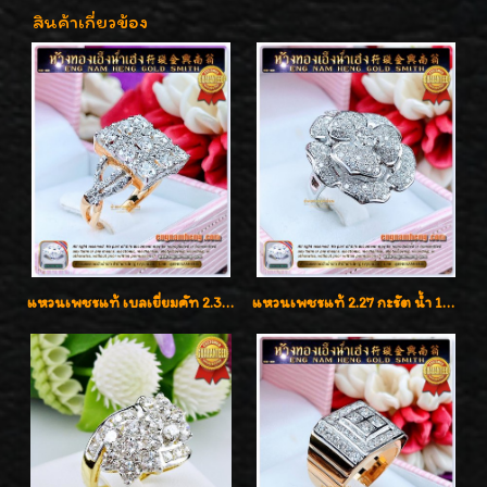
สินค้าเกี่ยวข้อง
แหวนเพชรแท้ เบลเยี่ยมคัท 2.39 กะรัต น้ำ 98 F-Color/VVS ดีไซน์หน้ากว้างหรูเต็มนิ้ว
แหวนเพชรแท้ 2.27 กะรัต น้ำ 100% เบลเยี่ยมคัท ลวดลายดอกกุหลาบหรู