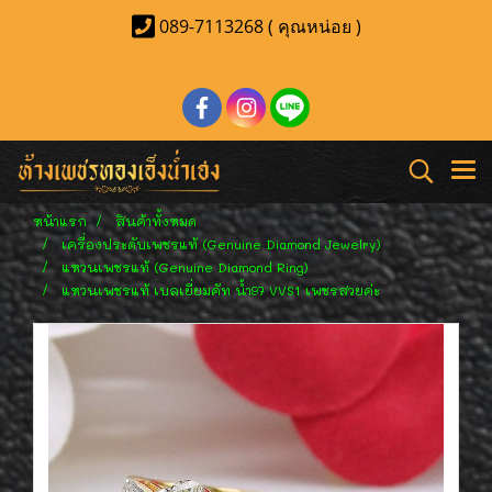
089-7113268 ( คุณหน่อย )
หน้าแรก
สินค้าทั้งหมด
เครื่องประดับเพชรแท้ (Genuine Diamond Jewelry)
แหวนเพชรแท้ (Genuine Diamond Ring)
แหวนเพชรแท้ เบลเยี่ยมคัท น้ำ97 VVS1 เพชรสวยค่ะ