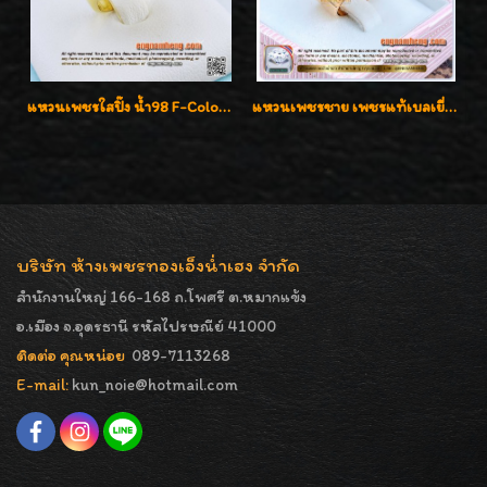
แหวนเพชรใสปิ๊ง น้ำ98 F-Color/VVS1 น้ำหนักเพชรรวม 2.56 กะรัต ใส่เต็มนิ้วเพชรเป็นน้ำเป็นเนื้อสวยมากๆค่ะ
แหวนเพชรชาย เพชรแท้เบลเยี่ยมคัท น้ำ100% D-Color/VVS 2.46 กะรัต
บริษัท ห้างเพชรทองเอ็งน่ำเฮง จำกัด
สำนักงานใหญ่ 166-168 ถ.โพศรี ต.หมากแข้ง
อ.เมือง จ.อุดรธานี รหัสไปรษณีย์ 41000
ติดต่อ คุณหน่อย
089-7113268
E-mail:
kun_noie@hotmail.com