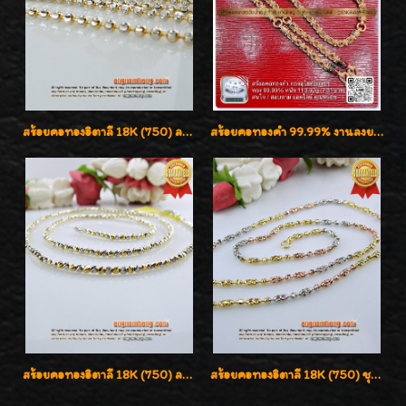
สร้อยคอทองอิตาลี 18K (750) ลายยินตันแกะมูนคัดสวย ลายนี้เงามากๆค่ะ ใส่ทนแข็งแรง
สร้อยคอทองคำ 99.99% งานลงยาสุโขทัยแท้ งานช่างทองโบราณ หรูหรา น่าสะสมค่ะ
สร้อยคอทองอิตาลี 18K (750) ลายสวยตัดเหลี่ยมคมชัด ใส่สวยน่ารักค่ะ
สร้อยคอทองอิตาลี 18K (750) ชุบ 3 สี แกะลายสวยรุ่นใหม่ ลายละเอียดเงาวิบวับค่ะ