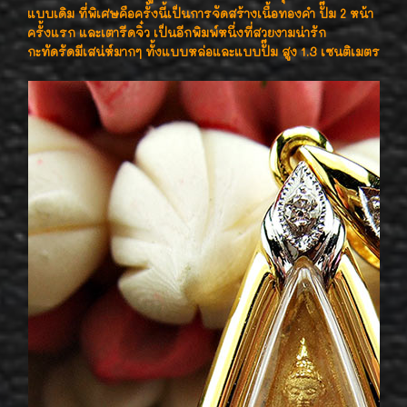
แบบเดิม ที่พิเศษคือครั้งนี้เป็นการจัดสร้างเนื้อทองคำ ปั๊ม 2 หน้า
ครั้งแรก และเตารีดจิ๋ว เป็นอีกพิมพ์หนึ่งที่สวยงามน่ารัก
กะทัดรัดมีเสน่ห์มากๆ ทั้งแบบหล่อและแบบปั๊ม สูง 1.3 เซนติเมตร