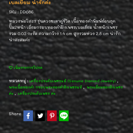
เบลเยี่ยม น่ารักค่ะ
SKU : DD086
หลวงพ่อโสธร รุ่นดวงชะตาคู่ชีวิต เนื้อทองคำพิมพ์ย้อนยุค
ปั๊ม2หน้า เลี่ยมกรอบทองคำฝังเพชรเบลเยี่ยม น้ำหนักเพชร
รวม 0.03 กะรัต ความกว้าง 1.4 cm สูงรวมห่วง 2.8 cm น่ารัก
น่าสะสมค่ะ
เพิ่มรายการโปรด
หมวดหมู่ :
,
เครื่องประดับเพชรแท้ (Genuine Diamond Jewelry)
,
พระเนื้อทองคำ กรอบพระทองคำฝังเพชรแท้
พระเลี่ยมทองฝังเพชร
,
ค่ะ
เครื่องประดับเพชร ค่ะ
Share