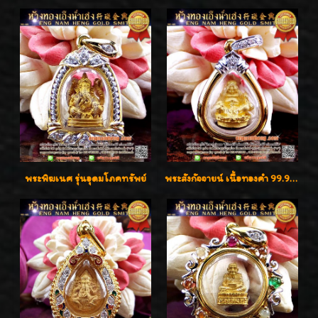
พระพิฆเนศ รุ่นอุดมโภคทรัพย์
พระสังกัจจายน์ เนื้อทองคำ 99.99%