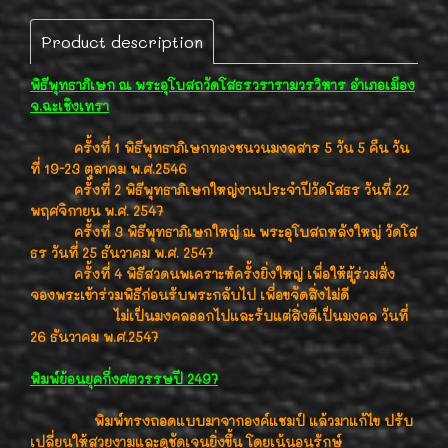
Product description
พิธีพุทธาภิเษก ณ พระอุโบสถวัดโสธรวรารามวรวิหาร อำเภอเมือง
จ.ฉะเชิงเทรา
ครั้งที่ 1 พิธีพุทธาภิเษกทองชนวนมงลสาร 5 วัน 5 คืน วัน
ที่ 19-23 ตุลาคม พ.ศ.2546
ครั้งที่ 2 พิธีพุทธาภิเษกใหญ่งานประจำปีวัดโสธร วันที่ 22
พฤศจิกายน พ.ศ. 2547
ครั้งที่ 3 พิธีพุทธาภิเษกใหญ่ ณ พระอุโบสถหลังใหญ่ วัดโส
ธร วันที่ 25 ธันวาคม พ.ศ. 2547
ครั้งที่ 4 พิธีสวดนพเคราะห์ครั้งยิ่งใหญ่ เพื่อให้ผู้ร่วมสั่ง
จองพระเข้าร่วมพิธีก่อนรับพระกลับไป เพื่อขจัดสิ่งไม่ดี
ไม่เป็นมงคลออกไปและรับแต่สิ่งดีเป็นมงคล วันที่
26 ธันวาคม พ.ศ.2547
พิมพ์ย้อนยุคกึ่งศตวรรษปี 2497
พิมพ์ทรงถอดแบบมาจากองค์แชมป์ แล้วมาแก้ไข ปรับ
เปลี่ยนให้สวยงามและดูชัดเจนยิ่งขึ้น โดยเน้นอนุรักษ์