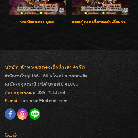
พระพิฆเนศวร ญสส.
หลวงปู่ทวด เนื้อทองคำ เลี่ยมกรอบทองคำประดับเพชรแท้และพลอยนพเก้า น่ารักมากๆค่ะ
บริษัท ห้างเพชรทองเอ็งน่ำเฮง จำกัด
สำนักงานใหญ่ 166-168 ถ.โพศรี ต.หมากแข้ง
อ.เมือง จ.อุดรธานี รหัสไปรษณีย์ 41000
ติดต่อ คุณหน่อย
089-7113268
E-mail:
kun_noie@hotmail.com
สินค้า