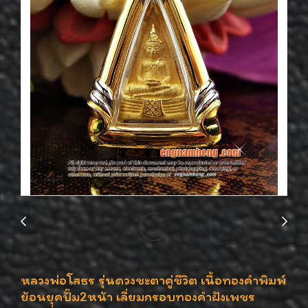
หลวงพ่อโสธร รุ่นดวงชะตาคู่ชีวิต เนื้อทองคำพิมพ์
ย้อนยุคปั๊ม2หน้า เลี่ยมกรอบทองคำฝังเพชร