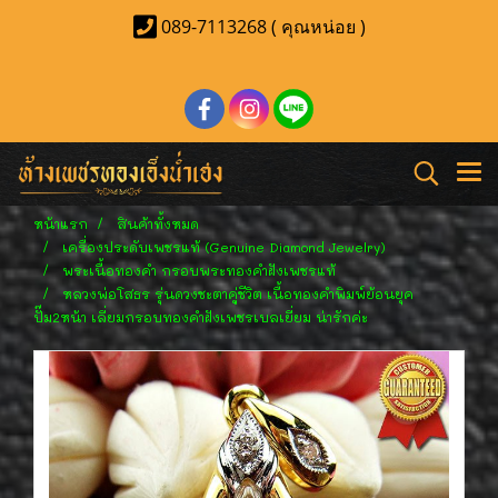
089-7113268 ( คุณหน่อย )
หน้าแรก
สินค้าทั้งหมด
เครื่องประดับเพชรแท้ (Genuine Diamond Jewelry)
พระเนื้อทองคำ กรอบพระทองคำฝังเพชรแท้
หลวงพ่อโสธร รุ่นดวงชะตาคู่ชีวิต เนื้อทองคำพิมพ์ย้อนยุค
ปั๊ม2หน้า เลี่ยมกรอบทองคำฝังเพชรเบลเยี่ยม น่ารักค่ะ