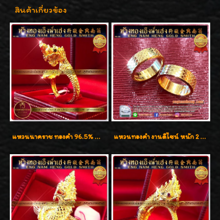
สินค้าเกี่ยวข้อง
แหวนนาคราช ทองคำ 96.5% น้ำหนัก 15.6g งานดีไซน์สวยๆค่ะ
แหวนทองคำ งานดีไซน์ หนัก 2 สลึง เงาวิ้บวั้บ