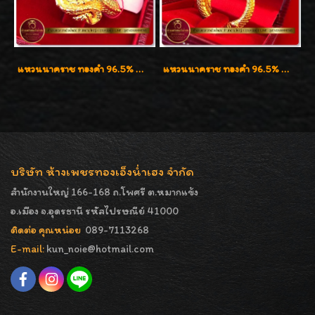
แหวนนาคราช ทองคำ 96.5% น้ำหนัก 1 บาท (15.2g)
แหวนนาคราช ทองคำ 96.5% น้ำหนัก 21.2g งานดีไซน์สวยมากๆค่ะ
บริษัท ห้างเพชรทองเอ็งน่ำเฮง จำกัด
สำนักงานใหญ่ 166-168 ถ.โพศรี ต.หมากแข้ง
อ.เมือง จ.อุดรธานี รหัสไปรษณีย์ 41000
ติดต่อ คุณหน่อย
089-7113268
E-mail:
kun_noie@hotmail.com