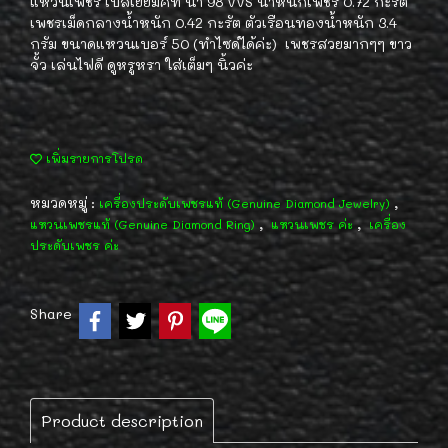
แหวนเพชร เบลเยี่ยมคัท น้ำ 98 VVS น้ำหนักเพชร 0.72 กะรัต
เพชรเม็ดกลางน้ำหนัก 0.42 กะรัต ตัวเรือนทองน้ำหนัก 3.4
กรัม ขนาดแหวนเบอร์ 50 (ทำไซด์ได้ค่ะ) เพชรสวยมากๆๆ ขาว
จั้ว เล่นไฟดี ดูหรูหรา ใส่เต็มๆ นิ้วค่ะ
เพิ่มรายการโปรด
หมวดหมู่ :
,
เครื่องประดับเพชรแท้ (Genuine Diamond Jewelry)
,
,
แหวนเพชรแท้ (Genuine Diamond Ring)
แหวนเพชร ค่ะ
เครื่อง
ประดับเพชร ค่ะ
Share
Product description