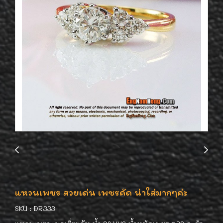
แหวนเพชร สวยเด่น เพชรคัด น่าใส่มากๆค่ะ
SKU : DR333