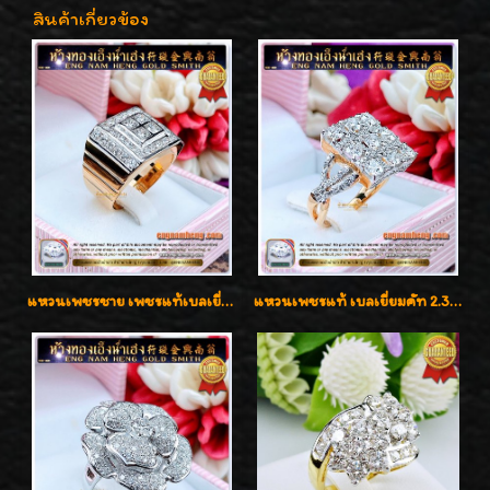
สินค้าเกี่ยวข้อง
แหวนเพชรชาย เพชรแท้เบลเยี่ยมคัท น้ำ100% D-Color/VVS 2.46 กะรัต
แหวนเพชรแท้ เบลเยี่ยมคัท 2.39 กะรัต น้ำ 98 F-Color/VVS ดีไซน์หน้ากว้างหรูเต็มนิ้ว