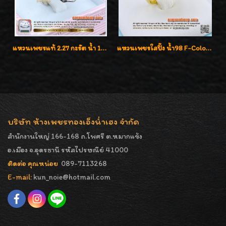
แหวนเพชรแท้ 2.27 กะรัต น้ำ 100% เบลเยี่ยมคัท ลวดลายดอกกุหลาบหรู
แหวนเพชรใสปิ๊ง น้ำ98 F-Color/VVS1 น้ำหนักเพชรรวม 2.56 กะรัต ใส่เต็มนิ้วเพชรเป็นน้ำเป็นเนื้อสวยมากๆค่ะ
บริษัท ห้างเพชรทองเอ็งน่ำเฮง จำกัด
สำนักงานใหญ่ 166-168 ถ.โพศรี ต.หมากแข้ง
อ.เมือง จ.อุดรธานี รหัสไปรษณีย์ 41000
ติดต่อ คุณหน่อย
089-7113268
E-mail:
kun_noie@hotmail.com