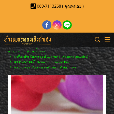
089-7113268 ( คุณหน่อย )
หน้าแรก
สินค้าทั้งหมด
เครื่องประดับเพชรแท้ (Genuine Diamond Jewelry)
แหวนเพชรแท้ (Genuine Diamond Ring)
แหวนเพชร สวยเด่น เพชรคัด น่าใส่มากๆค่ะ