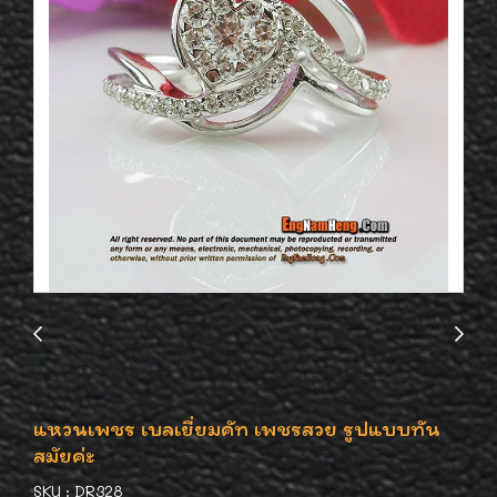
แหวนเพชร เบลเยี่ยมคัท เพชรสวย รูปแบบทัน
สมัยค่ะ
SKU : DR328