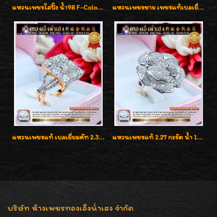
แหวนเพชรใสปิ๊ง น้ำ98 F-Color/VVS1 น้ำหนักเพชรรวม 2.56 กะรัต ใส่เต็มนิ้วเพชรเป็นน้ำเป็นเนื้อสวยมากๆค่ะ
แหวนเพชรชาย เพชรแท้เบลเยี่ยมคัท น้ำ100% D-Color/VVS 2.46 กะรัต
แหวนเพชรแท้ เบลเยี่ยมคัท 2.39 กะรัต น้ำ 98 F-Color/VVS ดีไซน์หน้ากว้างหรูเต็มนิ้ว
แหวนเพชรแท้ 2.27 กะรัต น้ำ 100% เบลเยี่ยมคัท ลวดลายดอกกุหลาบหรู
บริษัท ห้างเพชรทองเอ็งน่ำเฮง จำกัด