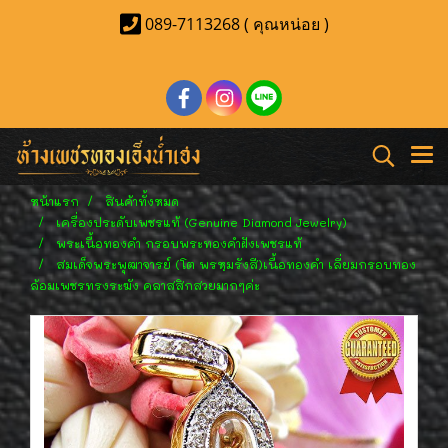
089-7113268 ( คุณหน่อย )
หน้าแรก
สินค้าทั้งหมด
เครื่องประดับเพชรแท้ (Genuine Diamond Jewelry)
พระเนื้อทองคำ กรอบพระทองคำฝังเพชรแท้
สมเด็จพระพุฒาจารย์ (โต พรหฺมรังสี)เนื้อทองคำ เลี่ยมกรอบทอง
ล้อมเพชรทรงระฆัง คลาสสิกสวยมากๆค่ะ