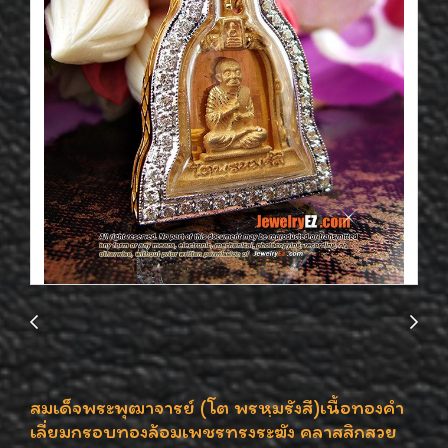
สมเด็จพระพุฒาจารย์ (โต พรหฺมรังสี)เนื้อทองคำ
เลี่ยมกรอบทองล้อมเพชรทรงระฆัง คลาสสิกสวย