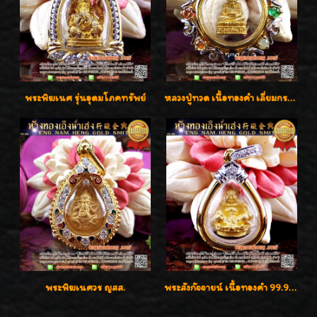
พระพิฆเนศ รุ่นอุดมโภคทรัพย์
หลวงปู่ทวด เนื้อทองคำ เลี่ยมกรอบทองคำประดับเพชรแท้และพลอยนพเก้า น่ารักมากๆค่ะ
พระพิฆเนศวร ญสส.
พระสังกัจจายน์ เนื้อทองคำ 99.99%