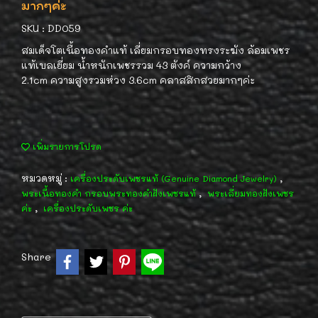
มากๆค่ะ
SKU : DD059
สมเด็จโตเนื้อทองคำแท้ เลี่ยมกรอบทองทรงระฆัง ล้อมเพชร
แท้เบลเยี่ยม น้ำหนักเพชรรวม 43 ตังค์ ความกว้าง
2.1cm ความสูงรวมห่วง 3.6cm คลาสสิกสวยมากๆค่ะ
เพิ่มรายการโปรด
หมวดหมู่ :
,
เครื่องประดับเพชรแท้ (Genuine Diamond Jewelry)
,
พระเนื้อทองคำ กรอบพระทองคำฝังเพชรแท้
พระเลี่ยมทองฝังเพชร
,
ค่ะ
เครื่องประดับเพชร ค่ะ
Share