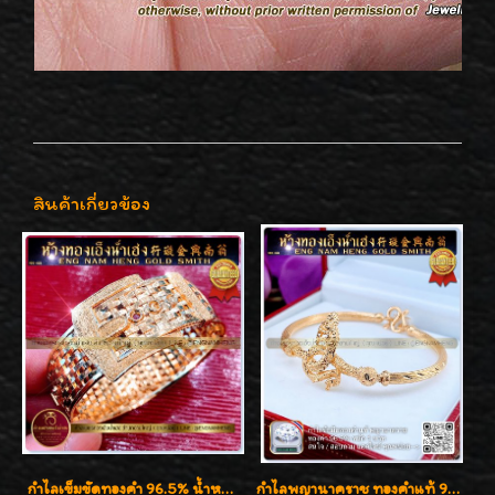
สินค้าเกี่ยวข้อง
กำไลเข็มขัดทองคำ 96.5% น้ำหนัก 3 บาท หรูหรา สวยมากๆค่ะ
กำไลพญานาคราช ทองคำแท้ 96.5% น้ำหนัก 1 บาท เสริมสิริมงคล