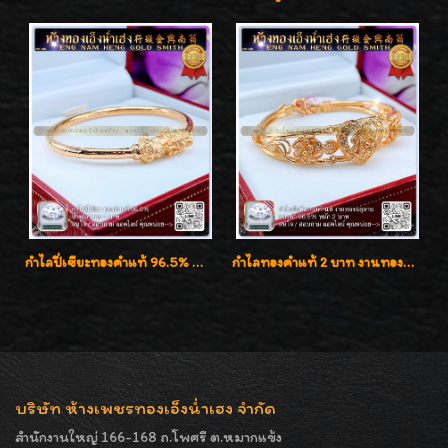
กำไลปี่เซียะทองคำแท้ 96.5% น้ำหนัก 1 บาท เสริมโชคลาภ
กำไลทองคำแท้ 2 บาท งานทองฉลุลาย ดีไซน์หรูหรา สวยคลาสสิค
บริษัท ห้างเพชรทองเอ็งน่ำเฮง จำกัด
สำนักงานใหญ่ 166-168 ถ.โพศรี ต.หมากแข้ง