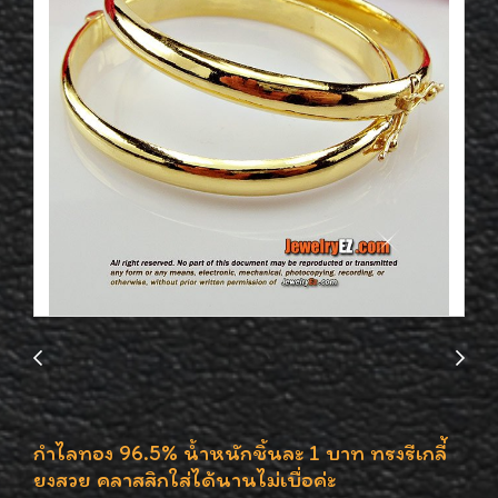
กำไลทอง 96.5% น้ำหนักชิ้นละ 1 บาท ทรงรีเกลี่้
ยงสวย คลาสสิกใส่ได้นานไม่เบื่อค่ะ