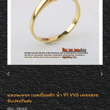
แหวนเพชร เบลเยี่ยมคัท น้ำ 97 VVS เพชรสวย
รับประกันค่ะ
SKU : DR302