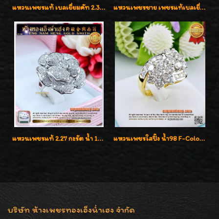
แหวนเพชรแท้ เบลเยี่ยมคัท 2.39 กะรัต น้ำ 98 F-Color/VVS ดีไซน์หน้ากว้างหรูเต็มนิ้ว
แหวนเพชรชาย เพชรแท้เบลเยี่ยมคัท น้ำ100% D-Color/VVS 2.46 กะรัต
แหวนเพชรแท้ 2.27 กะรัต น้ำ 100% เบลเยี่ยมคัท ลวดลายดอกกุหลาบหรู
แหวนเพชรใสปิ๊ง น้ำ98 F-Color/VVS1 น้ำหนักเพชรรวม 2.56 กะรัต ใส่เต็มนิ้วเพชรเป็นน้ำเป็นเนื้อสวยมากๆค่ะ
บริษัท ห้างเพชรทองเอ็งน่ำเฮง จำกัด