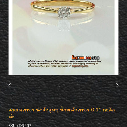
แหวนเพชร น่ารักสุดๆ น้ำหนักเพชร 0.11 กะรัต
ค่ะ
SKU : DR297