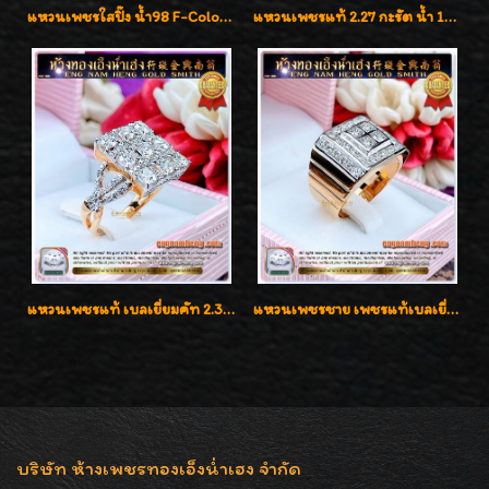
แหวนเพชรใสปิ๊ง น้ำ98 F-Color/VVS1 น้ำหนักเพชรรวม 2.56 กะรัต ใส่เต็มนิ้วเพชรเป็นน้ำเป็นเนื้อสวยมากๆค่ะ
แหวนเพชรแท้ 2.27 กะรัต น้ำ 100% เบลเยี่ยมคัท ลวดลายดอกกุหลาบหรู
แหวนเพชรแท้ เบลเยี่ยมคัท 2.39 กะรัต น้ำ 98 F-Color/VVS ดีไซน์หน้ากว้างหรูเต็มนิ้ว
แหวนเพชรชาย เพชรแท้เบลเยี่ยมคัท น้ำ100% D-Color/VVS 2.46 กะรัต
บริษัท ห้างเพชรทองเอ็งน่ำเฮง จำกัด