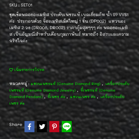
SKU : SET01
ชุดเช็ตพลอยอะเมทิส ประดับเพชรแท้ เบลเยี่ยมคัท น้ำ 97 VVS1
ค่ะ ประกอบด้วย จี้อะเมทิสเม็ดใหญ่ 1 ชิ้น (DP002) แหวนอะ
เมทิส 2 วง (DR008, DR002) ราคาคุ้มสุดๆๆๆ ค่ะ พลอยอะเมทิ
ส เป็นอัญมณีสำหรับเดือนกุมภาพันธ์ หมายถึง อิสระและความ
จริงใจค่ะ
เพิ่มรายการโปรด
หมวดหมู่ :
,
แหวนเพชรแท้ (Genuine Diamond Ring)
เครื่องประดับ
,
เพชรแท้ (Genuine Diamond Jewelry)
จี้เพชรแท้ (Genuine
,
,
,
Diamond Pendant)
จี้เพชร ค่ะ
แหวนเพชร ค่ะ
เครื่องประดับ
เพชร ค่ะ
Share