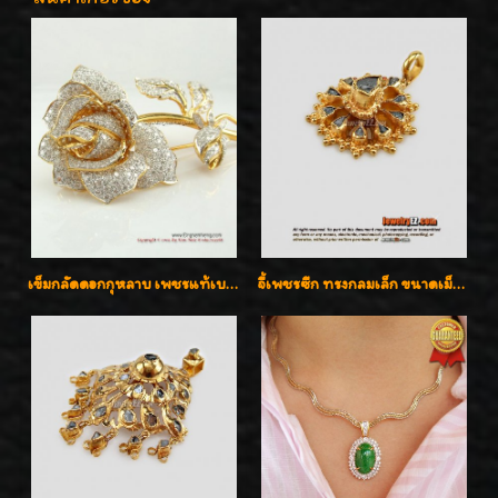
เข็มกลัดดอกกุหลาบ เพชรแท้เบลเยี่ยมคัต งานปราณีตค่ะ
จี้เพชรซีก ทรงกลมเล็ก ขนาดเม็ดกระดุม สวยๆ