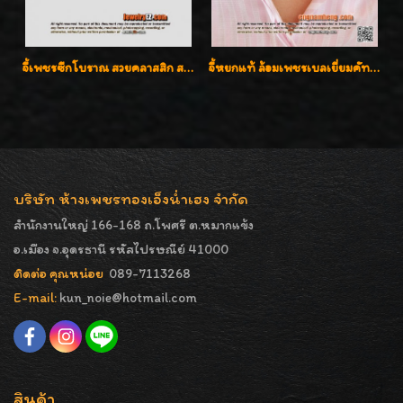
จี้เพชรซีกโบราณ สวยคลาสสิก สภาพสมบูรณ์สุดๆค่ะ
จี้หยกแท้ ล้อมเพชรเบลเยี่ยมคัท ราคาพิเศษไม่แพงค่ะ
บริษัท ห้างเพชรทองเอ็งน่ำเฮง จำกัด
สำนักงานใหญ่ 166-168 ถ.โพศรี ต.หมากแข้ง
อ.เมือง จ.อุดรธานี รหัสไปรษณีย์ 41000
ติดต่อ คุณหน่อย
089-7113268
E-mail:
kun_noie@hotmail.com
สินค้า